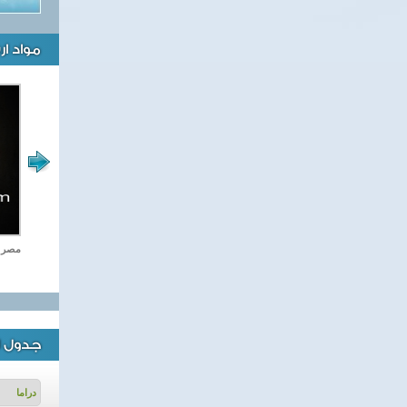
مواد ا
اغاني وطنية
مصر ت
جدول ا