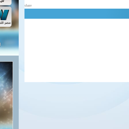
share
ل