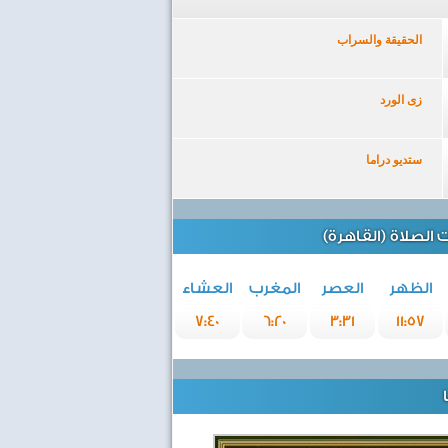
الحقيقة والسراب
زى الورد
ستديو دراما
الصلاة (القاهرة)
الظهر
العصر
المغرب
العشاء
7:40
6:20
3:31
11:57