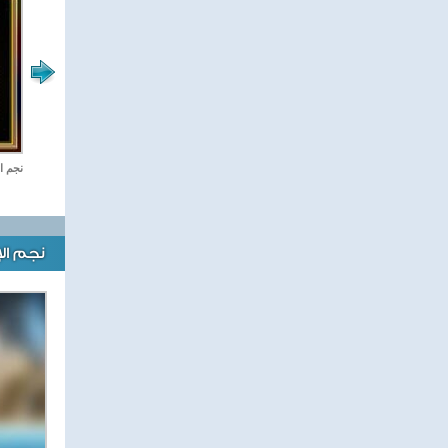
ستديو مصر
نجم ا
نجم ال