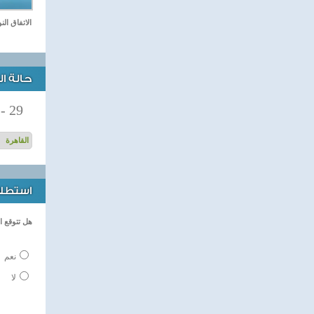
الاتفاق ال
حالة ا
-
29
استطلاع
هل تتوقع ا
نعم
لا