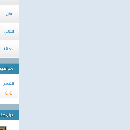
الآن
التالي
لاحقا
مواقيت 
الفجر
4:04
برامجنا