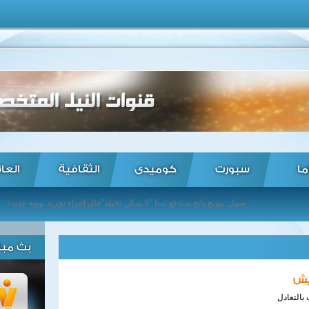
ما
سبورت
كوميدى
الثقافية
العا
سول: بيونج يانج ستدفع ثمنا "لا يمكن تخيله"حال إجراء تجربة نووية جديدة ... روسيا تقاطع دورة الجمعية البرلمانية لمجلس أوروبا بعد تقييد صلاحياته ...
بث مبا
يش
بالتعادل