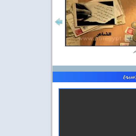
ر
إسبوع