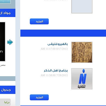
مواد ا
المزيد
بالهيروغليفى
8/17/2013 11:17:00 AM
اغاني وطنية
مصر ت
برنامج اهل الذكر
7/28/2013 11:58:00 AM
جدول ا
المزيد