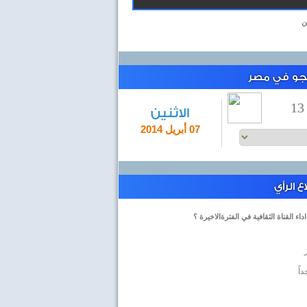
ن
لجو في مصر
13
الاثنين
07 أبريل 2014
 الرأي
داء القناة الثقافية في الفترةالاخيرة ؟
اً