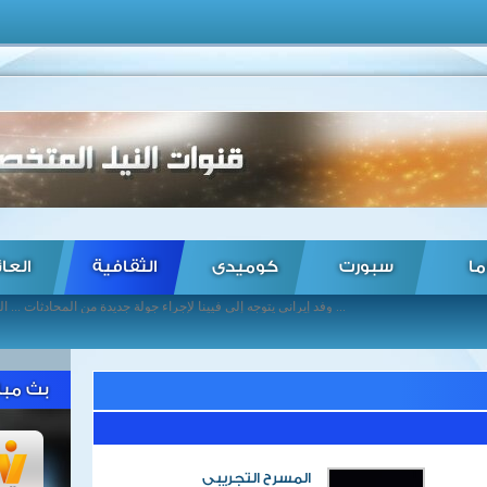
ما
سبورت
كوميدى
الثقافية
العا
وفد إيرانى يتوجه إلى فيينا لإجراء جولة جديدة من المحادثات ... الصين تحذر أمريكا من التدخل فى هونج كونج بحجة الإصلاح الديمقراطي ... خطة روسية لنشرغواصات وقاذفات القنابل الاستراتيجية فى شبه جزيرة القرم ... وزير دفاع أمريكا يبدأ زيارته للصين بتفقد أول حاملة طائرات لبكين ... لقاء ثلاثى إسرائيلى فلسطينى بحضور مبعوث أمريكى لإنقاذ مفاوضات السلام ... سرقة أكثر من ألفى بطاقة انتخابية من مركز اقتراع فى الرمادى بالعراق ... تفجير سيارة مفخخة ومقتل سائقها شرقي الموصل بمحافظة نينوى ... كوريا الشمالية تنتقد تطوير كوريا الجنوبية لصواريخ بالستية وتحذر من الرد ... محافظ جنوب سيناء: 12 ألف وحدة سكنية و5 آلاف وحدة هدية من دولة الإمارات ... عتيق يفتتح معرض منتجات الأندية النسائية ومراكز تنمية المرأة الريفية بسوهاج ...
بث مبا
المسرح التجريبى