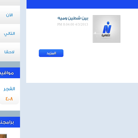
الآن
بين شطين وميه
4/3/2013 8:04:00 PM
التالي
لاحقا
المزيد
مواقيت 
الفجر
4:08
برامجنا