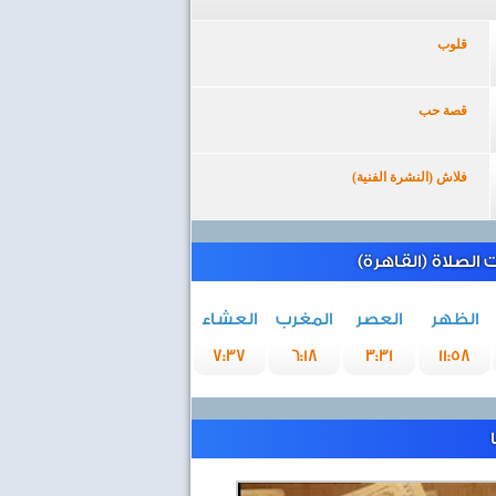
قلوب
قصة حب
فلاش (النشرة الفنية)
الصلاة (القاهرة)
الظهر
العصر
المغرب
العشاء
7:37
6:18
3:31
11:58