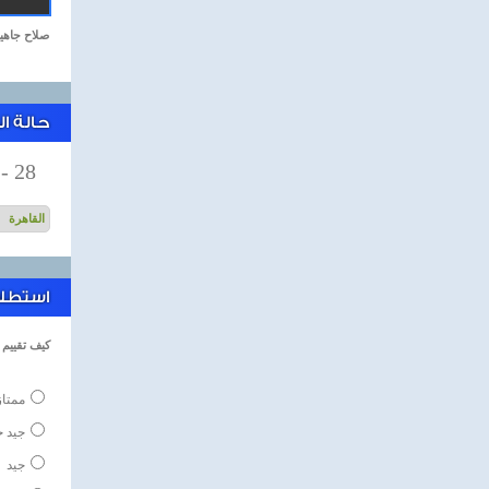
صلاح جاهي
حالة ا
-
28
استطلاع
كيف تقييم ا
ممتاز
جيد جد
جيد