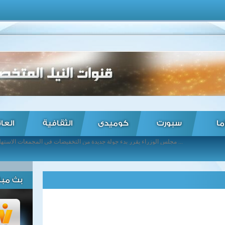
ما
سبورت
كوميدى
الثقافية
العا
مجلس الوزراء يقرر بدء جولة جديدة من التخفيضات فى المجمعات الاستهلاكية ... مبادرة مكافحة سرقة التيار الكهربائى ... حرس المنشآت النفطية الليبي يتسلم مرسى الحريقة ... المعارضة السورية تنفى حصولها على صواريخ أمريكية مضادة للدرع ... مصر تدعو الدول النووية الحفاظ على مصداقية هيئة نزع السلاح ... مقتل 15 شخصا وإصابة أكثر من 45 آخرين فى انفجار باسلام آباد ... الخارجية: فهمى أكد لابو مازن دعم مصر للقضية الفلسطينية ... مسئولون أستراليون : تم رصد إشارتين جديدتين قد تعودان لاحد الصندوقين الاسودين للطائرة الماليزية ... روسيا تدعو لاتخاذ تحركات جادة لزيادة المعاملات الاقتصادية مع إيران ... ارتفاع عدد قتلى تفجير روالبندى إلى 23 شخصا ...
بث مبا