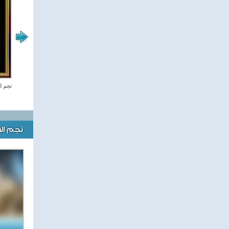
ستديو مصر
نجم ا
نجم ال