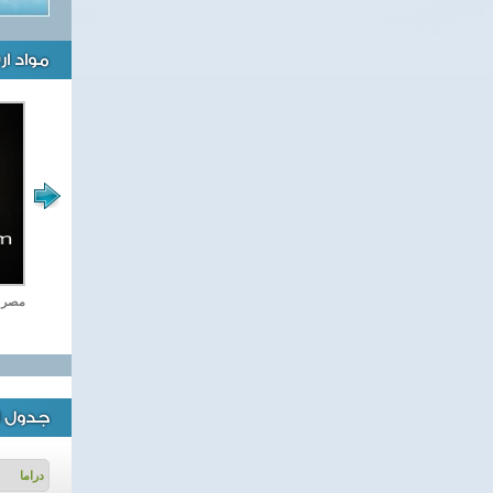
مواد ا
اغاني وطنية
مصر ت
جدول ا