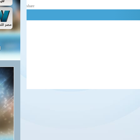
share
ل