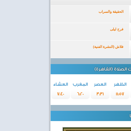
الحقيقة والسراب
فرح ليلى
فلاش (النشرة الفنية)
الصلاة (القاهرة)
الظهر
العصر
المغرب
العشاء
7:40
6:20
3:31
11:57