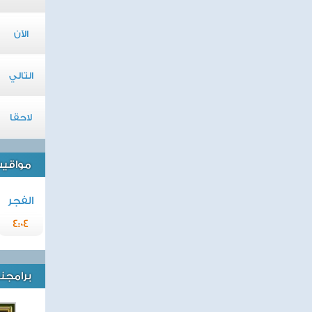
الآن
التالي
لاحقا
مواقيت 
الفجر
4:04
برامجنا