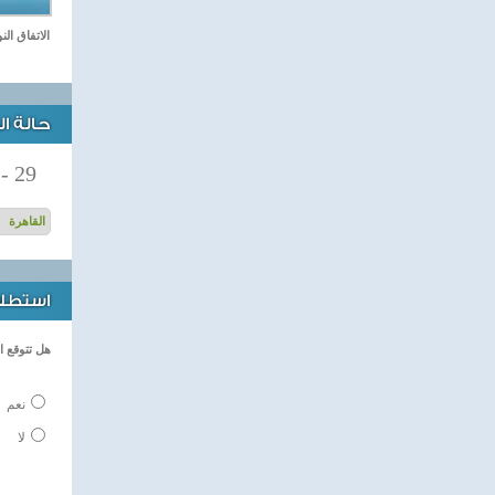
الاتفاق ال
حالة ا
-
29
استطلاع
هل تتوقع ا
نعم
لا