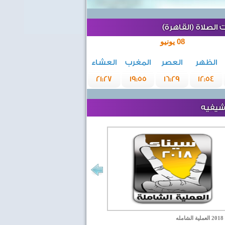
الصلاة (القاهرة)
08 يونيو
الظهر
العصر
المغرب
العشاء
21:27
19:55
16:29
12:54
رشيفيه
مله