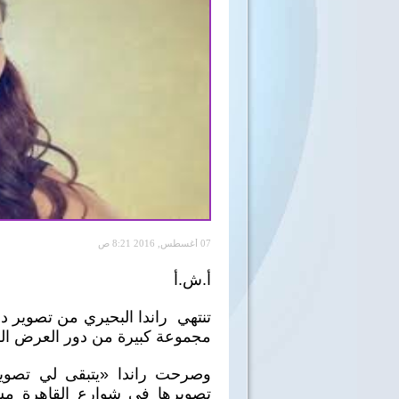
07 أغسطس, 2016 8:21 ص
أ.ش.أ
تنتهي راندا البحيري من تصوير 
مجموعة كبيرة من دور العرض الس
وصرحت راندا «يتبقى لي تصوير
تصويرها في شوارع القاهرة مس