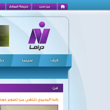
من نحن
خريطة الموقع
لايف
سينما
درا
فن
راندا البحيري تنتهي من تصوير دو