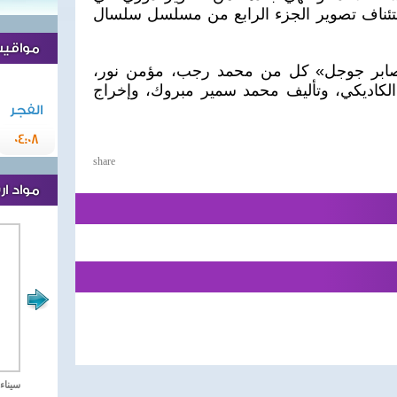
استئناف تصوير الجزء الرابع من مسلسل سلسال
مواقيت 
بر جوجل» كل من محمد رجب، مؤمن نور،
الكاديكي، وتأليف محمد سمير مبروك، وإخراج
الفجر
04:08
share
مواد ا
مصر تحارب الاهارب
سيناء 2018 العملية الشا