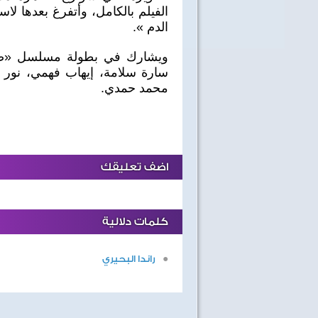
الفيلم بالكامل، وأتفرغ بعدها ل
الدم ».
ويشارك في بطولة مسلسل «صا
سارة سلامة، إيهاب فهمي، نور 
محمد حمدي.
اضف تعليقك
كلمات دلالية
راندا البحيري
40 سنة على نصر أكتوبر
اغاني وطنية