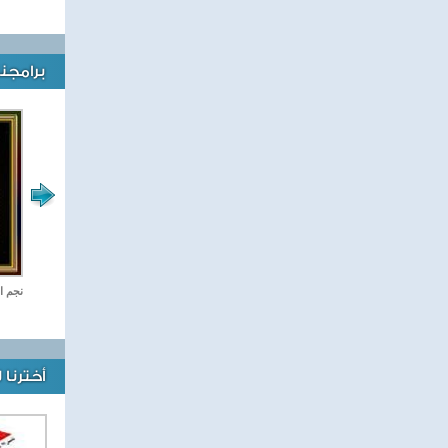
برامجنا
رياضة Online
نجم ا
أخترنا 