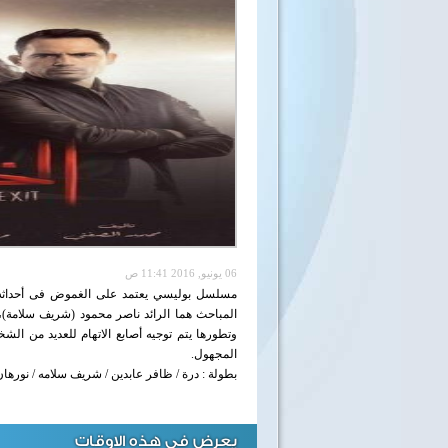
06 يونيو, 2016 11:41 ص
مسلسل بوليسي يعتمد على الغموض فى أحداثه 
المباحث هما الرائد ناصر محمود (شريف سلامة)،
وتطورها يتم توجيه أصابع الاتهام للعديد من ال
المجهول.
بطولة : درة / ظافر عابدين / شريف سلامه / نورهان
يعرض في هذه الاوقات