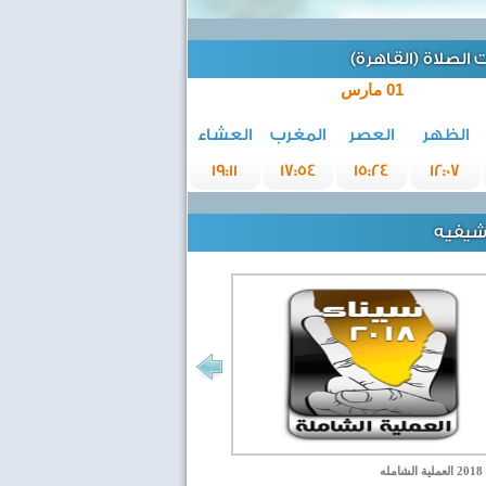
الصلاة (القاهرة)
01 مارس
الظهر
العصر
المغرب
العشاء
19:11
17:54
15:24
12:07
رشيفيه
مله