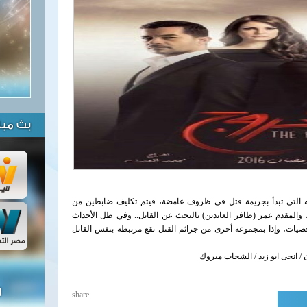
بث مبا
التي تبدأ بجريمة قتل فى ظروف غامضة، فيتم تكليف ضابطين من
 والمقدم عمر (ظافر العابدين) بالبحث عن القاتل.. وفي ظل الأحداث
شخصيات، وإذا بمجموعة أخرى من جرائم القتل تقع مرتبطة بنفس القاتل
 / انجى ابو زيد / الشحات مبروك
ل
share