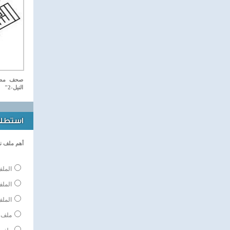
صحف مصري
النيل-2"
استطلاع
أهم ملف ن
الملف
المل
الملف
ملف 