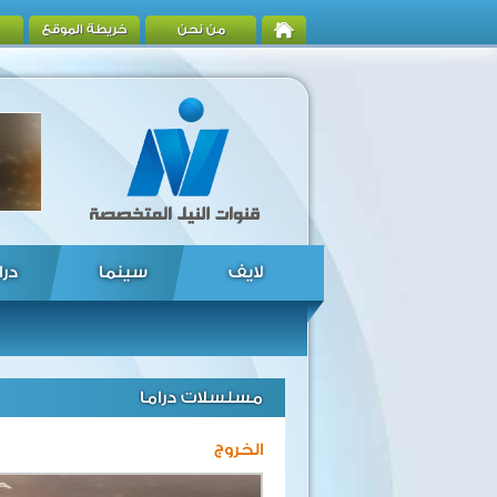
من نحن
خريطة الموقع
لايف
سينما
درا
مسلسلات دراما
الخروج