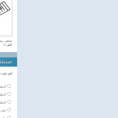
صحف مصري
النيل-2"
استطلاع
أهم ملف ن
الملف
المل
الملف
ملف 