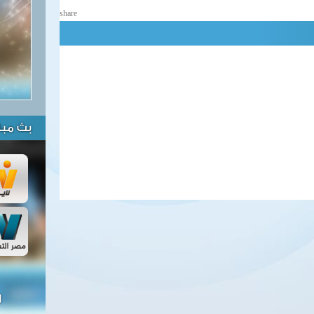
share
بث مبا
ل