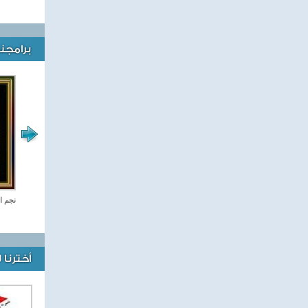
برامجنا
رياضة Online
نجم ا
أخترنا 