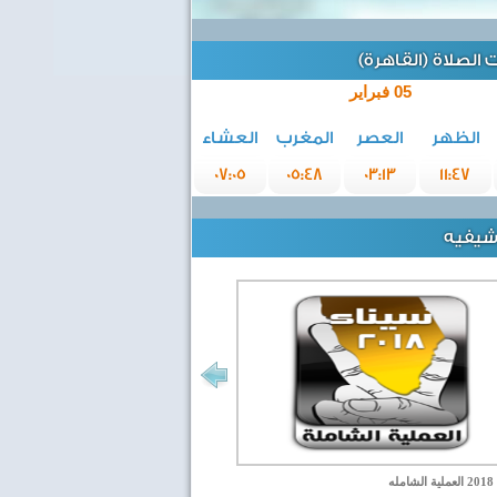
الصلاة (القاهرة)
05 فبراير
الظهر
العصر
المغرب
العشاء
07:05
05:48
03:13
11:47
رشيفيه
مله