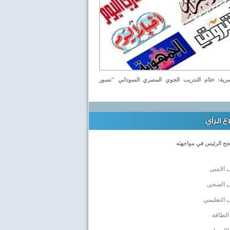
ة: ختام التدريب الجوي المصري السوداني "نسور
 الرأي
جح الرئيس في مواجهته
 الامنى
ف الصحى
 التعليمي
الطاقة