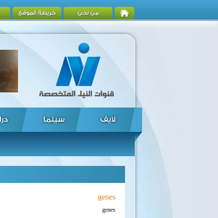
من نحن
خريطة الموقع
لايف
سينما
درا
genes
genes