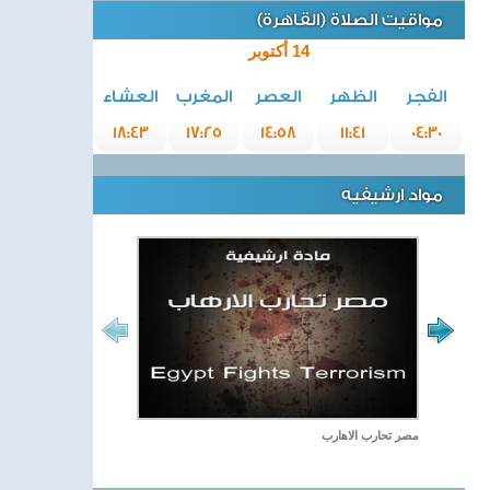
مواقيت الصلاة (القاهرة)
14 أكتوبر
الفجر
الظهر
العصر
المغرب
العشاء
18:43
17:25
14:58
11:41
04:30
مواد ارشيفيه
مصر تحارب الاهارب