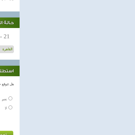
حالة ا
-
21
استطلاع
هل تتوقع ح
نعم
لا