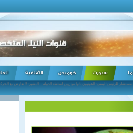
ما
سبورت
كوميدى
الثقافية
العا