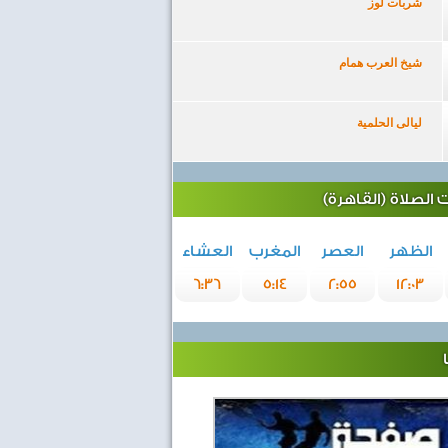
شربات لوز
شيخ العرب همام
ليالى الحلمية
الصلاة (القاهرة)
الظهر
العصر
المغرب
العشاء
6:36
5:14
2:55
12:03