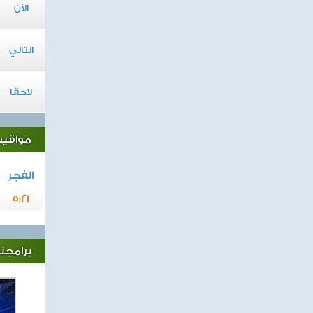
الآن
التالي
لاحقا
مواقيت 
الفجر
5:21
برامجنا