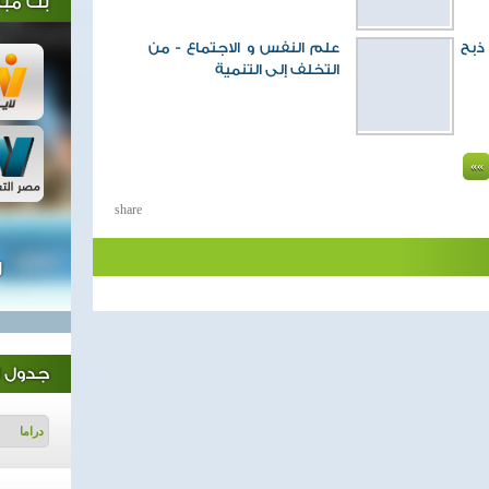
بث مبا
ذبح
علم النفس و الاجتماع - من
التخلف إلى التنمية
...
««
share
ل
جدول ا