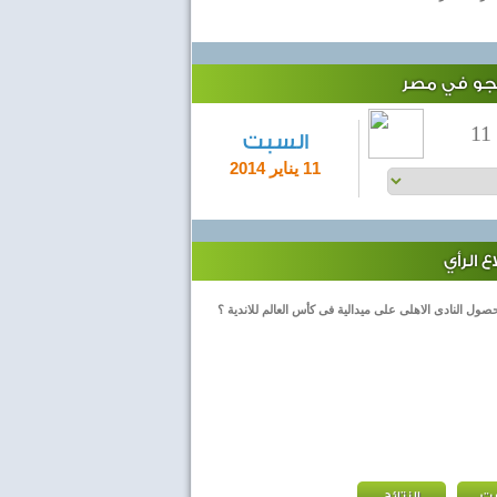
لجو في مصر
11
السبت
11 يناير 2014
 الرأي
صول النادى الاهلى على ميدالية فى كأس العالم للاندية ؟