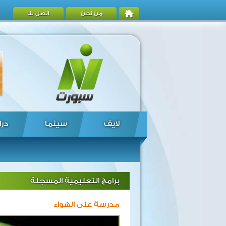
من نحن
اتصل بنا
لايف
سينما
درا
مستشار للرئيس اليمنى: الحوثيون باتوا موازيين لسلطة الدولة ... البشير: لا تفاوض مع الحركات المسلحة حول "السلطة والثروة" ... نتنياهو يرفض أن يتضمن "اتفاق الإطار" أى ذكر لعاصمة فلسطينية فى القدس ... شركة "نفط الشمال" العراقية تستأنف ضخ النفط الخام من حقوق كركوك ... ارتفاع حصيلة ضحايا قتلى الغارة الجوية بالصومال إلى 30 شخصا ... جيش جنوب السودان يعلن أنه على مشارف "بانتيو" شمالى البلاد ... الرئيس التونسى يكلف الغنوشى باختيار مرشح لرئاسة الحكومة القادمة ... قوات الأسد تقتل العشرات من مقاتلى المعارضة فى مدينة حمص ... موريتانيات يتظاهرن في شمال البلاد نصرة للرسول الكريم ... تسرب كيماوى فى ولاية أمريكية يقطع المياه عن 300 ألف شخص ...
برامج التعليمية المسجلة
مدرسة على الهواء