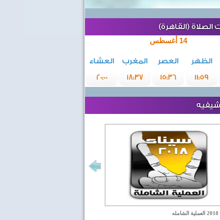
الصلاة (القاهرة)
14 أغسطس
الظهر
العصر
المغرب
العشاء
20:00
18:37
15:36
11:59
رشيفيه
مله