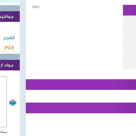
share
مواقيت 
الفجر
03:47
مواد ا
مصر تحارب الاهارب
سيناء 2018 العملية الشا