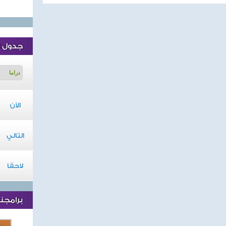
جدول ا
الآن
التالي
لاحقا
برامجنا