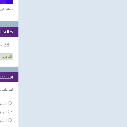
حفلة تكريم نجوم الدر
حالة ا
-
38
استطلاع
أهم ملف ن
الملف
المل
الملف