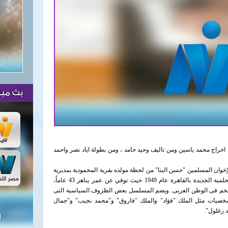
بث مبا
لعربى الجماعة ، من انتاج 2010 ، ومن اخراج محمد ياسين ومن تاليف وحيد حامد ، ومن بطولة اياد نصر واحمد
ان المسلمين "حسن البنا" من لحظة مولده بقرية المحمودية بمديرية
يناهز 43 عاماً،
الاضخم فى الوطن العربى. ويضم المسلسل بعض الظروف السياسية التى
لشخصيات مثل الملك "فؤاد" والملك "فاروق" و"محمد نجيب" و"جمال
د زغلول"
.
ل