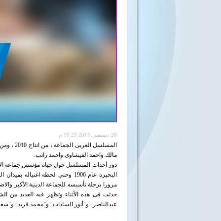
28 ديسمبر, 2013 19:29 م
المسلسل ا
مالك واحمد الفيشاوى واحمد راتب.
دور أحداث المسلسل حول حياة مؤسس جماعة الإخو
البحيرة عام 1906 وحتي لحظة اغتياله بميدان الحلمية الجديدة بالقاهرة عام 1949 حيث توفي عن عمر
مرورا برحلة تأسيسه للجماعة الدينية الأكبر و
حدثت فى هذه الأثناء وتظهر فيه العديد من ا
عبدالناصر" و"أنور السادات" و"محمد فريد" و"سع