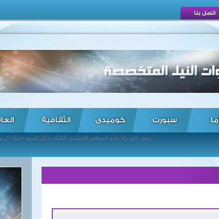
اتصل بنا
ما
سبورت
كوميدى
الثقافية
العا
رئيس الوزراء يتابع الموقف التنفيذى للمُبادرة الرئاسية «حياة كريمة» ... شكري ونظيره الأردني يبحثان التعاون الثنائي والقضايا الإقليمية ... «تسهيل إجراءات ترخيص «الميني فان» كبديل لـ«التوكتوك ... عودة رحلات البالون الطائر فى سماء الأقصر ... اجراء قرعة الدوري للموسم الجديد الخميس ... صحف مصرية): وضع برنامج إصلاح هيكلي لتطوير قطاع السياحة ... إطلاق النار من سوريا ردا على هجوم اسرائيلي على مجمع إيراني على الحدود العراقية السورية ... صحف عربية): مستوطنون يقتحمون «الأقصى» بحراسة الاحتلال ... صحف فلسطينية): إسرائيل تعترف بإسقاط حزب الله لطائرة مسيّرة ... التضخم بمصر يواصل الهبوط ...