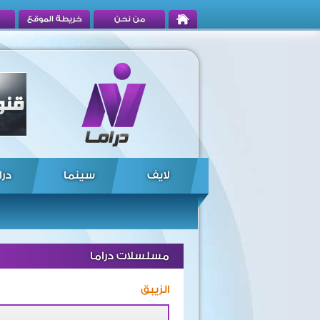
من نحن
خريطة الموقع
لايف
سينما
درا
مسلسلات دراما
الزيبق