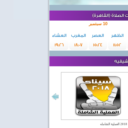
الصلاة (القاهرة)
10 سبتمبر
الظهر
العصر
المغرب
العشاء
19:26
18:07
15:24
11:52
رشيفيه
مله