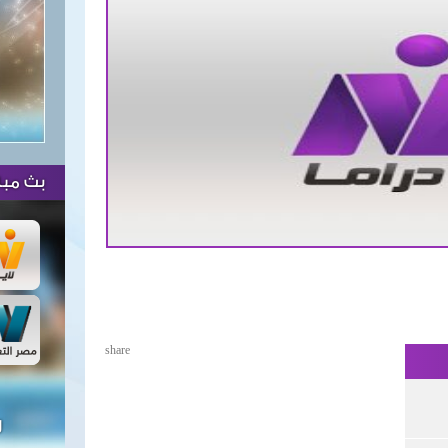
بث مبا
share
ل