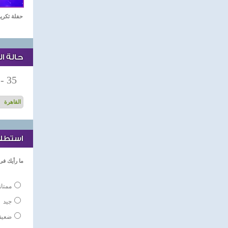
حفلة تكريم نجوم الدر
حالة ا
-
35
استطلاع
ما رأيك فى
ممتاز
جيد
ضعي