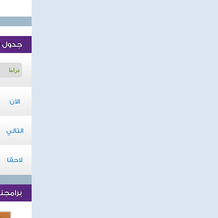
جدول ا
الآن
التالي
لاحقا
برامجنا