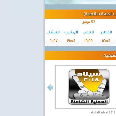
الصلاة (القاهرة)
07 يونيو
الظهر
العصر
المغرب
العشاء
21:27
19:54
16:29
12:54
رشيفيه
مله