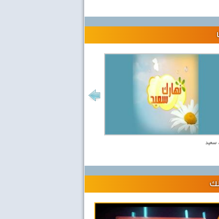
 سعيد
لك