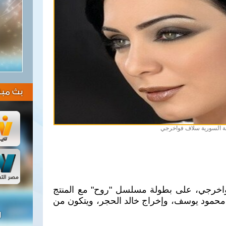
بث مبا
ة السورية سلاف فواخرجي
اخرجي، على بطولة مسلسل "روح" مع المنتج
محمود يوسف، وإخراج خالد الحجر، ويتكون من
ل