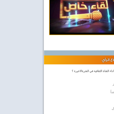
 الرأي
داء القناة الثقافية في الفترةالاخيرة ؟
داً
ل