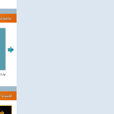
برامجنا
لايف كلينك
نهارك
أخترنا 