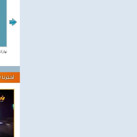
لايف كلينك
نهارك
أخترنا 