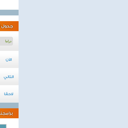
جدول ا
الآن
التالي
لاحقا
برامجنا