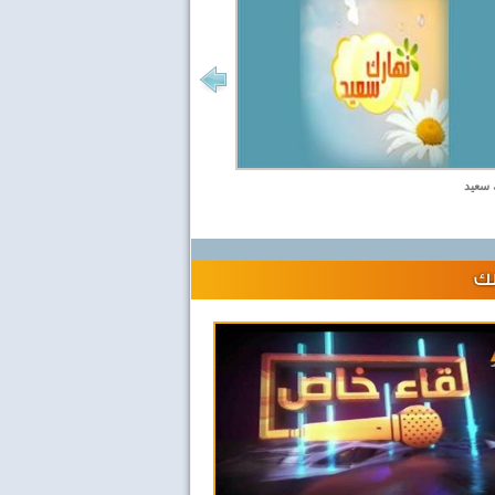
 سعيد
لك