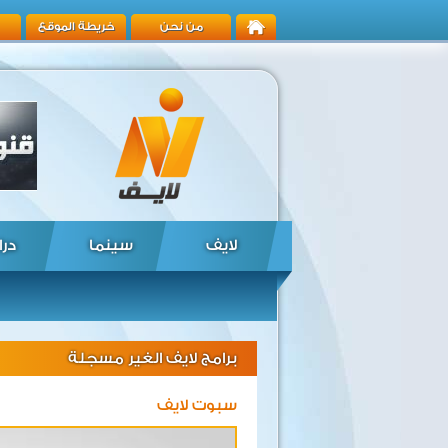
من نحن
خريطة الموقع
لايف
سينما
درا
برامج لايف الغير مسجلة
سبوت لايف