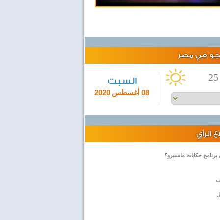
لجو في مصر
25
السبت
08 أغسطس 2020
 الرأي
 برنامج حكايات ماسبيرو؟
ف
ل