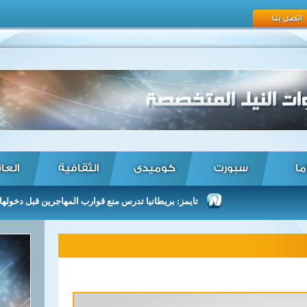
اتصل بنا
ما
سبورت
كوميدى
الثقافية
العا
تايمز: بريطانيا تدرس منع قوارب المهاجرين قبل دخولها مياهها ...