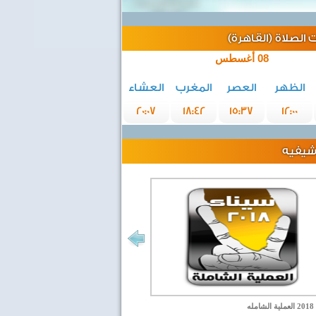
الصلاة (القاهرة)
08 أغسطس
الظهر
العصر
المغرب
العشاء
20:07
18:42
15:37
12:00
رشيفيه
مله