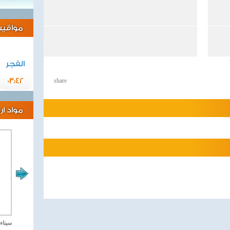
مواقيت 
الفجر
03:42
share
مواد ا
مصر تحارب الاهارب
سيناء 2018 العملية الشا