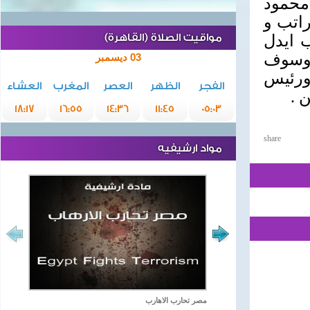
 محمود
راتب و
 ايدل
مواقيت الصلاة (القاهرة)
 وسوف
03 ديسمبر
ورئيس
الفجر
الظهر
العصر
المغرب
العشاء
 .
18:17
16:55
14:36
11:45
05:03
share
مواد ارشيفيه
مصر تحارب الاهارب