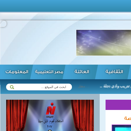
الثقافية
العائلة
المعلومات
مصر التعليمية
ادي دجلة ...
مقتل وإصابة 19 شخصا في تفجير انتحاري شرقي أفغانستان ... الإندبندنت: المحافظون يضغطون على ماي للكشف عن القيمة الحقيقية لفاتورة بريكست ... جلسة حوار مغلقة للخروج من الأزمة في بوروندي تنطلق بشمال تنزانيا ... إيران تفتتح توسعات في ميناء "تشابهار" القريب من المحيط الهندي ... أيرلندا: تأجيل محادثات خروج بريطانيا من الاتحاد الأوروبي مرفوض ...
صة