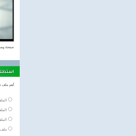
صفحة وصف
استطلاع
أهم ملف ن
الملف
المل
الملف
ملف 