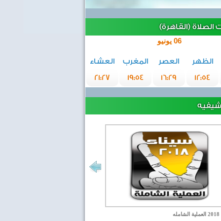
الصلاة (القاهرة)
06 يونيو
الظهر
العصر
المغرب
العشاء
21:27
19:54
16:29
12:54
رشيفيه
مله