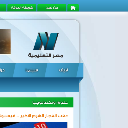
من نحن
خريطة الموقع
لايف
سينما
درا
علوم وتكنولوجيا
عقب انفجار الهرم الاخير ... في