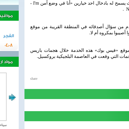
 يسمح له بادخال احد خيارين «أنا في وضع آمن
- I'm
.
No
مواقيت 
 من سؤال أصدقائه في المنطقة القريبة من موقع
وا أصيبوا بمكروه أم لا
.
الفجر
04:08
ا موقع «فيس بوك» هذه الخدمة خلال هجمات باريس
.
مواد ا
share
مصر تحارب الاهارب
سيناء 2018 العملية الشا