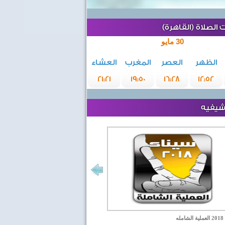
الصلاة (القاهرة)
30 مايو
الظهر
العصر
المغرب
العشاء
21:21
19:50
16:28
12:52
رشيفيه
مله