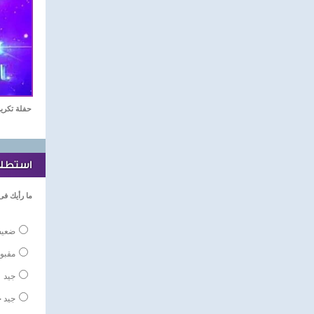
حفلة تكريم نجوم الدر
استطلاع
ما رأيك فى
ضعي
مقبو
جيد
جيد ج