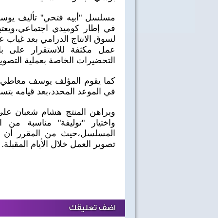
مسلسل "أبيه فتحي" تأليف يوس
في إطار كوميدي اجتماعي،ويعتب
لسوق الانتاج الدرامي بعد غياب
عمل مكثفة للاستقرار على ب
التحضيرات الخاصة بعملية التصوي
كما يقوم المؤلف يوسف معاطي حا
في الموعد المحدد،بعد قيامه بتسليم 12 حلقة للمنتج هشام 
ويراهن المنتج هشام شعبان على 
واختيار "توليفة" مناسبة من ا
المسلسل،حيث من المقرر أن ي
تصوير العمل خلال الأيام المقبلة.
اضف تعليقك
40 سنة على نصر أكتوبر
اغاني وطنية