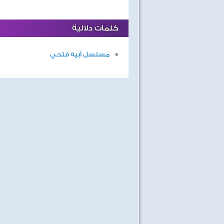
كلمات دلالية
مسلسل أبيه فتحي
مساء الفن
برومو حفل نايل دراما لتكريم ال