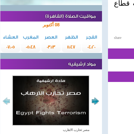
 قطاع
مواقيت الصلاة (القاهرة)
08 أكتوبر
الفجر
الظهر
العصر
المغرب
العشاء
share
07:05
05:48
03:13
11:47
04:20
مواد ارشيفيه
مصر تحارب الاهارب