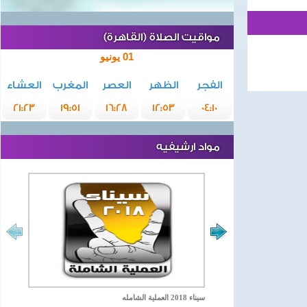
مواقيت الصلاة (القاهرة)
01 يونيو
الفجر
الظهر
العصر
المغرب
العشاء
21:23
19:51
16:28
12:53
04:10
مواد ارشيفيه
سيناء 2018 العملية الشامله