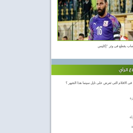
اب بقطع فى وتر "إكليس
 الرأي
 فى الافلام التى تعرض على نايل سينما هذا الشهر ؟
زة
لة
ة