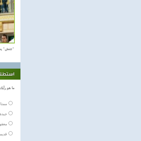
"جنش" يص
استطلاع
ما هو رأيك
ممتا
جيدة
معقو
قديم