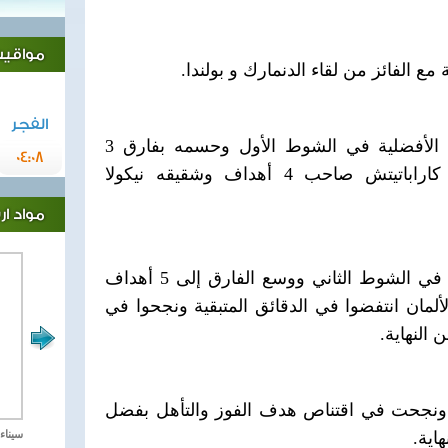
مواقيت 
 مع الفائز من لقاء الدنمارك و بولندا.
الفجر
وكان المنتخب الفرنسي صاحب الأفضلية في الشوط الأول وحسمه بفارق 3
04:08
أهداف بفضل تألق نجمه لوكا كاراباتيتش صاحب 4 أهداف وشقيقه نيكولا
مواد ا
وتابع المنتخب الفرنسي أفضليته في الشوط الثاني ووسع الفارق إلى 5 أهداف
(26-21)، بيد أنّ الألمان انتفضوا في الدقائق المتبقية ونجحوا في
 ونجحت في اقتناص هدف الفوز والتأهل بفضل
اية.
مصر تحارب الاهارب
سيناء 2018 العملية الشا