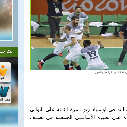
بث مبا
حة لاعبى فرنسا بالفوز
يد في اولمبياد ريو للمرة الثالثة على التوالي
ة على نظيره الألمانـــي الجمعــة فى نصــف
ل