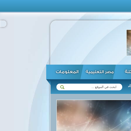
ئلة
المعلومات
مصر التعليمية
لاقات الثنائية ...
مصر تستعيد أطلس سديد الأثري من ألمانيا وتسلمه لوزارة الثقافة ... العاهل الأردنى يصل إلى الكويت فى زيارة تستغرق ساعات ... صحف مصرية): اهتمام مصر بالاستفادة من الخبرات الألمانية ... صحف بحرينية): اعتصامات مع اتساع دائرة الاحتجاجات بالعراق ... صحف فلسطينية): عباس يحرص على الانتخابات التشريعية والرئاسية ... صحف إسرائيلية): تهديد من اليمن: صواريخ إيرانية ضد إسرائيل ... تحركات محدودة للدولار ... صحف عربية): عريقات: القدس يمكن أن تصبح مدينة مفتوحة ... سعد الحريري يتقدم باستقالته إلى الرئيس اللبناني ...