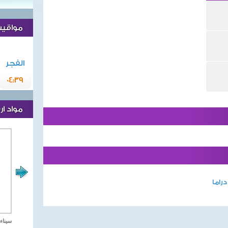
مواقيت 
الفجر
04:39
مواد ا
راما
مصر تحارب الاهارب
سيناء 2018 العملية الشا