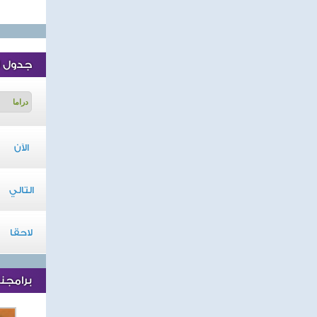
جدول ا
الآن
التالي
لاحقا
برامجنا