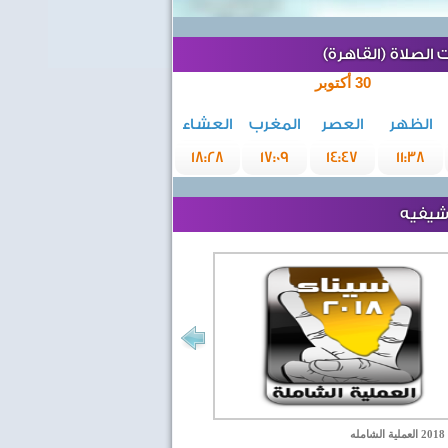
الصلاة (القاهرة)
30 أكتوبر
الظهر
العصر
المغرب
العشاء
18:28
17:09
14:47
11:38
رشيفيه
مله