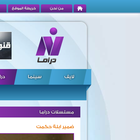
من نحن
خريطة الموقع
لايف
سينما
درا
مسلسلات دراما
ضمير ابلة حكمت