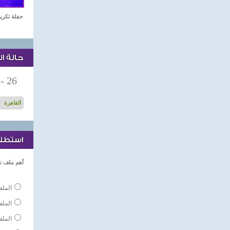
حفلة تكريم نجوم الدر
حالة ا
-
26
استطلاع
أهم ملف ن
الملف
المل
الملف