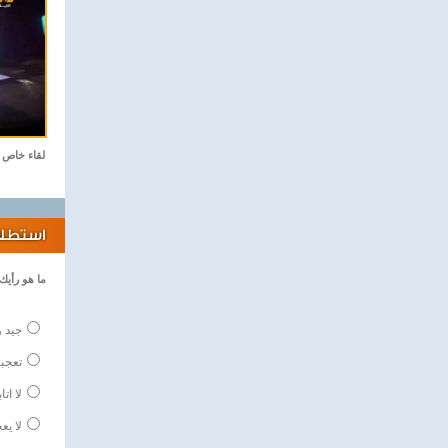
لقاء خاص
استطلاع
ما هو رأيك
جيد و
تعجبن
لا اتا
لا يع