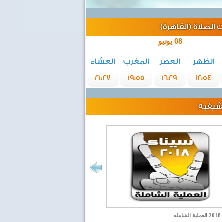
الصلاة (القاهرة)
08 يونيو
الظهر
العصر
المغرب
العشاء
21:27
19:55
16:29
12:54
رشيفيه
مله