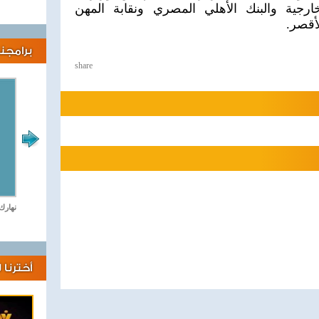
خارجية والبنك الأهلي المصري ونقابة المهن
لأقصر.
برامجنا
share
لايف كلينك
نهارك
أخترنا 