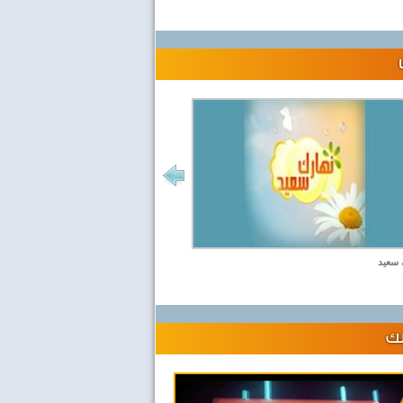
 سعيد
لك