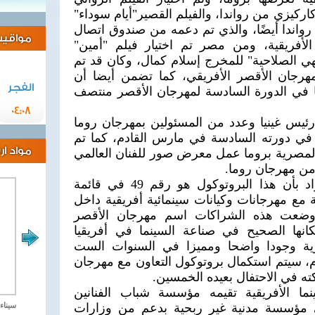
ركيزي من رواندا، والفيلم القصير"أيام سوداء"
اندا أيضًا، والذي تم دعمه من صندوق اتصال
مواقيت 
 الأفريقية، ومن مصر تم اختيار فيلم "أمين"
ي الصلاحية" للمخرج إسلام كمال، وكان قد تم
هرجان الأقصر الأفريقي، كما تضمن أيضا أن
الفجر
 في الدورة السادسة لمهرجان الأقصر منتصف
04:08
رئيس غينيا وعدد من المسئولين بمهرجان روما
في دورته السادسة في مارس القادم، كما تم
مواد ا
 المصرية بروما عمل معرض صور للفنان العالمي
من مهرجان روما.
وصرح رئيس المهرجان سيد فؤاد بأن هذا البروتوكول هو رقم 49 في قائمة
 مع مهرجانات وكيانات سينمائية أفريقية داخل
د وضعت هذه الشراكات اسم مهرجان الأقصر
انها الصحيح في صناعة السينما في أفريقيا
رية وجودا واضحا ومميزا في السنوات الست
دم، سيتم استكمال بروتوكول التعاون مع مهرجان
ه في الاحتفال بعيده الخمسين.
ما الأفريقية تقيمه مؤسسة شباب الفنانين
مصر تحارب الاهارب
هي مؤسسة مدنية غير ربحية بدعم من وزارات
سيناء 2018 العملية الشا