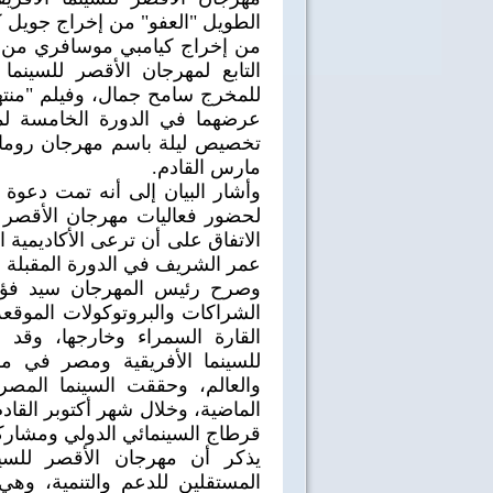
الطويل "العفو" من إخراج جويل كا
من إخراج كيامبي موسافري من رو
التابع لمهرجان الأقصر للسينما
للمخرج سامح جمال، وفيلم "منته
عرضهما في الدورة الخامسة لم
تخصيص ليلة باسم مهرجان روما
مارس القادم.
وأشار البيان إلى أنه تمت دعوة 
لحضور فعاليات مهرجان الأقصر 
الاتفاق على أن ترعى الأكاديمية
عمر الشريف في الدورة المقبلة 
الشراكات والبروتوكولات الموقعة
القارة السمراء وخارجها، وق
للسينما الأفريقية ومصر في مك
والعالم، وحققت السينما المص
الماضية، وخلال شهر أكتوبر القا
قرطاج السينمائي الدولي ومشاركت
يذكر أن مهرجان الأقصر للسين
40 سنة على نصر أكتوبر
اغاني وطنية
المستقلين للدعم والتنمية، و