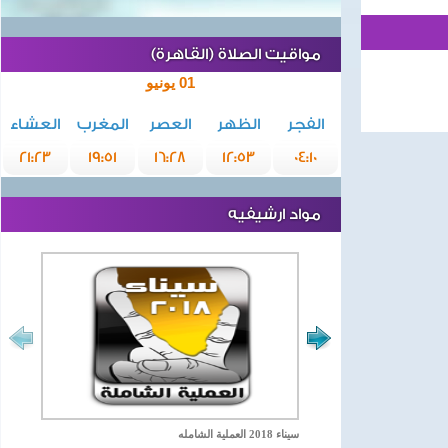
مواقيت الصلاة (القاهرة)
01 يونيو
الفجر
الظهر
العصر
المغرب
العشاء
21:23
19:51
16:28
12:53
04:10
مواد ارشيفيه
سيناء 2018 العملية الشامله