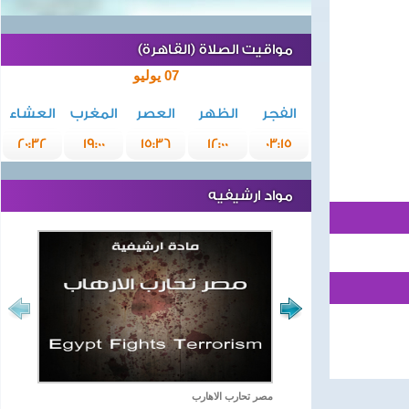
مواقيت الصلاة (القاهرة)
07 يوليو
الفجر
الظهر
العصر
المغرب
العشاء
20:32
19:00
15:36
12:00
03:15
مواد ارشيفيه
مصر تحارب الاهارب