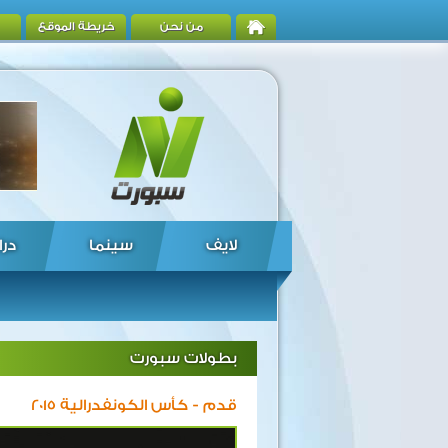
من نحن
خريطة الموقع
لايف
سينما
درا
بطولات سبورت
قدم - كأس الكونفدرالية 2015