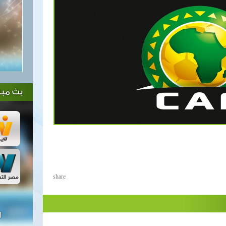
بث مبا
share
ل