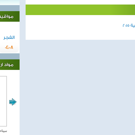
مواقيت 
20
الفجر
04:08
مواد ا
مصر تحارب الاهارب
سيناء 2018 العملية الشا