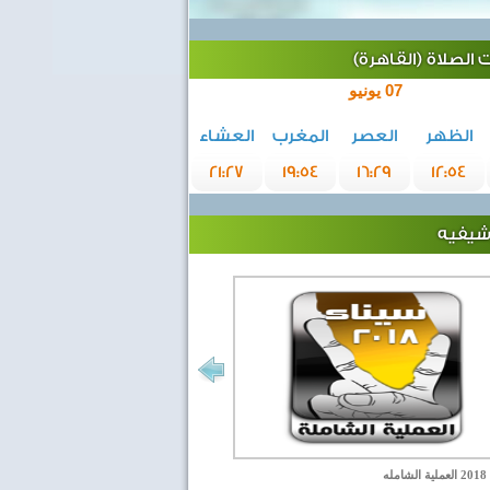
الصلاة (القاهرة)
07 يونيو
الظهر
العصر
المغرب
العشاء
21:27
19:54
16:29
12:54
رشيفيه
مله