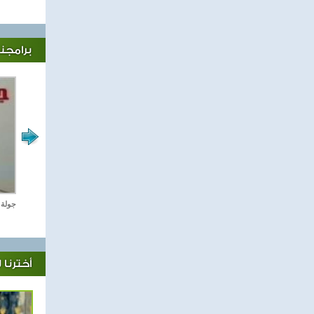
برامجنا
رياضة Online
جولة 
أخترنا 