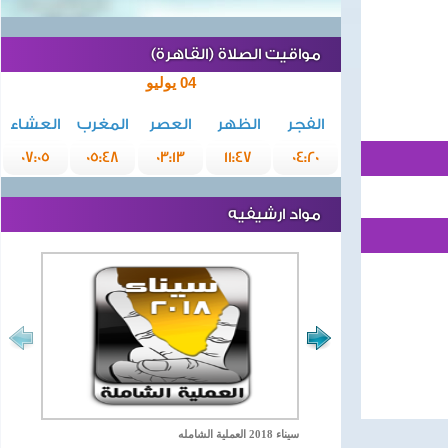
مواقيت الصلاة (القاهرة)
04 يوليو
الفجر
الظهر
العصر
المغرب
العشاء
07:05
05:48
03:13
11:47
04:20
مواد ارشيفيه
سيناء 2018 العملية الشامله