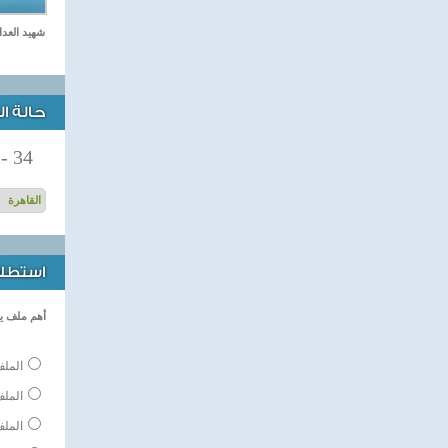
شهيد العد
حالة ا
-
34
استطلاع
أهم ملف ي
الملف
المل
الملف