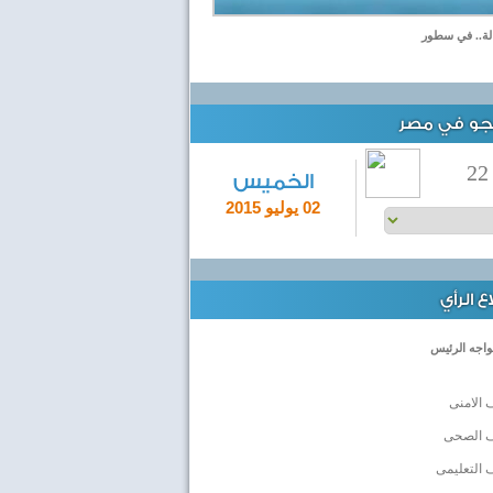
الة.. في سطور
لجو في مصر
22
الخميس
02 يوليو 2015
 الرأي
واجه الرئيس
 الامنى
ف الصحى
 التعليمى