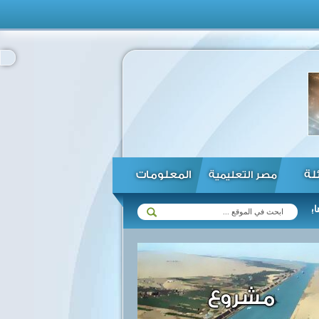
ئلة
المعلومات
مصر التعليمية
ل ومقتل 17 إرهابيا ...
اعتقال 12 متهما بالارهاب خططوا لشن هجمات في إيطاليا ...