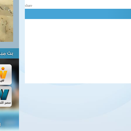
share
بث مبا
ل