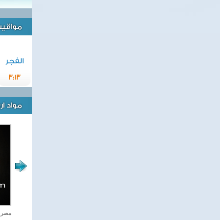
مواقيت 
الفجر
3:13
مواد ا
اغاني وطنية
مصر ت