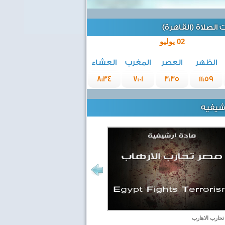
الصلاة (القاهرة)
02 يوليو
الظهر
العصر
المغرب
العشاء
8:34
7:01
3:35
11:59
رشيفيه
حارب الاهارب