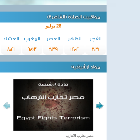
مواقيت الصلاة (القاهرة)
26 يوليو
الفجر
الظهر
العصر
المغرب
العشاء
8:21
6:53
3:39
12:02
3:31
مواد ارشيفيه
مصر تحارب الاهارب