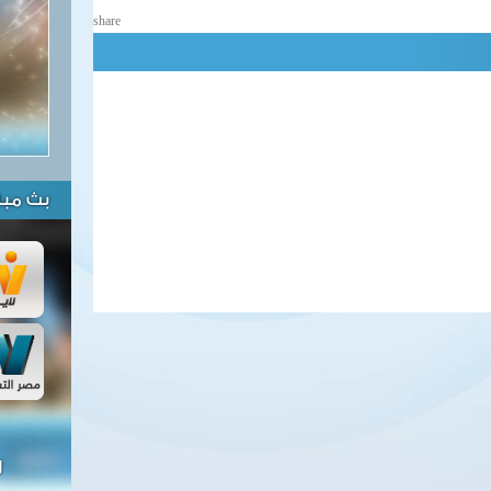
share
بث مبا
ل