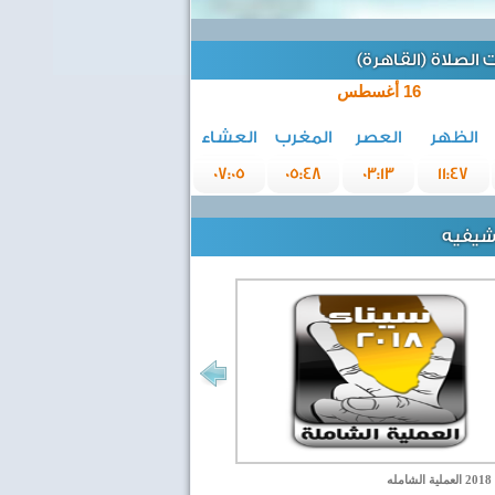
الصلاة (القاهرة)
16 أغسطس
الظهر
العصر
المغرب
العشاء
07:05
05:48
03:13
11:47
رشيفيه
مله