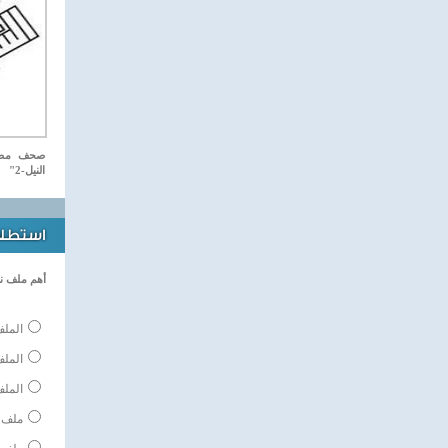
صحف مصري
النيل-2"
استطلاع
أهم ملف ن
الملف
المل
الملف
ملف 