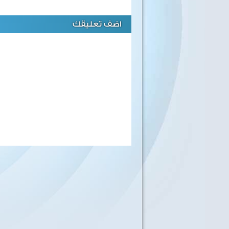
اضف تعليقك