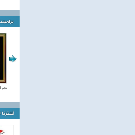
برامجنا
رياضة Online
نجم ا
أخترنا 