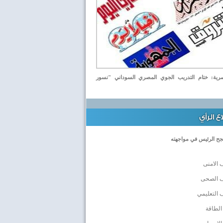
ة: ختام التدريب الجوي المصري السوداني "نسور
 الرأي
جح الرئيس في مواجهته
 الامنى
ف الصحى
 التعليمي
الطاقة