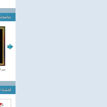
برامجنا
رياضة Online
نجم ا
أخترنا 