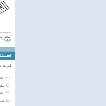
صحف مصري
النيل-2"
استطلاع
أهم ملف ن
الملف
المل
الملف
ملف 