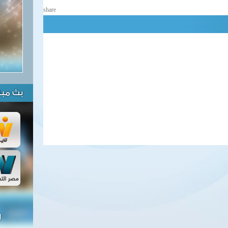
share
بث مبا
ل