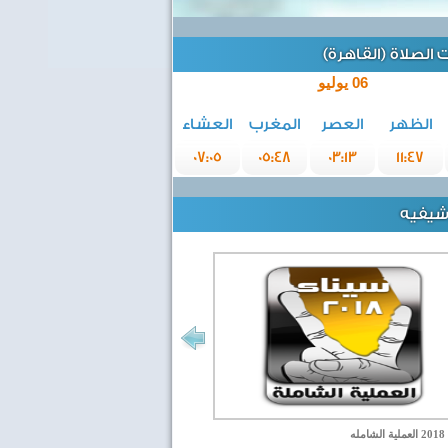
الصلاة (القاهرة)
06 يوليو
الظهر
العصر
المغرب
العشاء
07:05
05:48
03:13
11:47
رشيفيه
مله