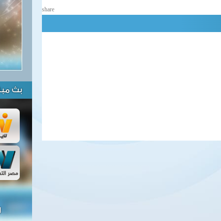
share
بث مبا
ل