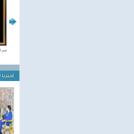
رياضة Online
نجم ا
أخترنا 