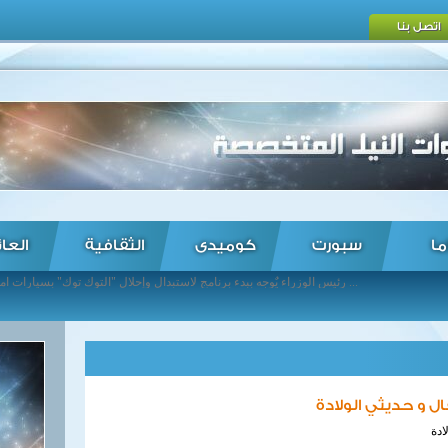
اتصل بنا
ما
سبورت
كوميدى
الثقافية
العا
رئيس الوزراء يٌوجه ببدء برنامج لاستبدال وإحلال "التوك توك" بسيارات آمنة ومُرخصة ... باسم مرسي يخضع للفحص الطبي في الإنتاج الحربي ... رنيم الوليلى ونادين شاهين تتأهلان لربع نهائي بطولة الصين المفتوحة للاسكواش ... وزير النقل يبحث مع الهيئة العربية للتصنيع تدعيم التعاون المشترك في مجال السكك الحديدية ... وزيرة التخطيط تعتمد ٢٥٠ مليون جنيه لإطلاق المرحلة الأولى من المنظومة الجديدة للإدارة المتكاملة للمخلفات ... رئيس الوزراء يستقبل سفير اليونان بالقاهرة بمناسبة انتهاء فترة عمله فى مصر ... اتفاقيتان للبحث عن البترول والغاز في الصحراء الغربية ... مصر وإيطاليا توقعان اتفاقية مشروع إدارة المخلفات الصلبة بمحافظة المنيا بقيمة 70.5 مليون جنيه فى اطار مبادلة الديون ... "سعفان" يبحث مع "العمل الدولية" المشروعات الفنية المشتركة ... رئيس الوزراء يلتقى وزيرى الاقتصاد والتجارة وتكنولوجيا المعلومات اللبنانيين ...
 و حديثي الولادة
ادة