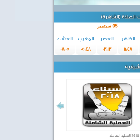
الصلاة (القاهرة)
05 سبتمبر
الظهر
العصر
المغرب
العشاء
07:05
05:48
03:13
11:47
رشيفيه
مله