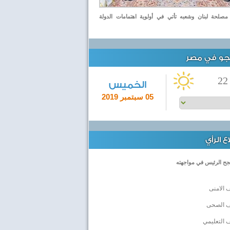
صلحة لبنان وشعبه تأتي في أولوية اهتمامات الدولة
لجو في مصر
22
الخميس
05 سبتمبر 2019
 الرأي
جح الرئيس في مواجهته
 الامنى
ف الصحى
 التعليمي