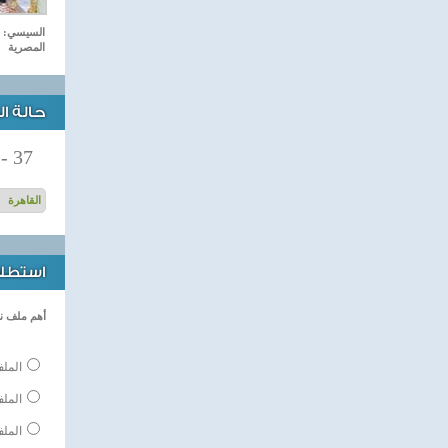
السيسي: م
المصرية
حالة ا
-
37
استطلاع
أهم ملف ن
الملف
المل
الملف