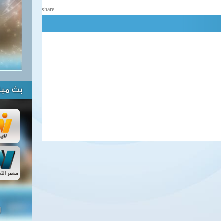
share
بث مبا
ل