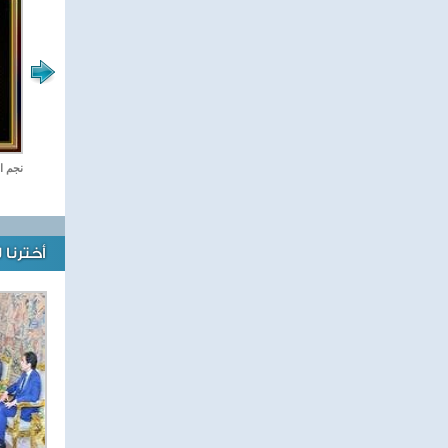
رياضة Online
نجم ا
أخترنا 