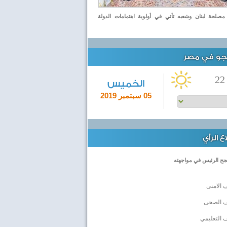
صلحة لبنان وشعبه تأتي في أولوية اهتمامات الدولة
لجو في مصر
22
الخميس
05 سبتمبر 2019
 الرأي
جح الرئيس في مواجهته
 الامنى
ف الصحى
 التعليمي