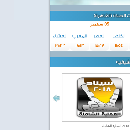
الصلاة (القاهرة)
05 سبتمبر
الظهر
العصر
المغرب
العشاء
19:33
18:13
15:27
11:54
رشيفيه
مله