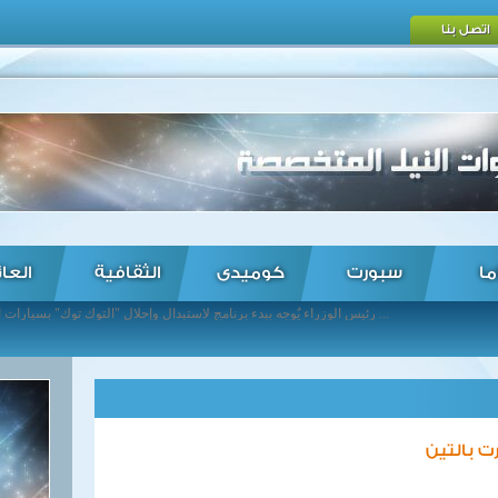
اتصل بنا
ما
سبورت
كوميدى
الثقافية
العا
رئيس الوزراء يٌوجه ببدء برنامج لاستبدال وإحلال "التوك توك" بسيارات آمنة ومُرخصة ... باسم مرسي يخضع للفحص الطبي في الإنتاج الحربي ... رنيم الوليلى ونادين شاهين تتأهلان لربع نهائي بطولة الصين المفتوحة للاسكواش ... وزير النقل يبحث مع الهيئة العربية للتصنيع تدعيم التعاون المشترك في مجال السكك الحديدية ... وزيرة التخطيط تعتمد ٢٥٠ مليون جنيه لإطلاق المرحلة الأولى من المنظومة الجديدة للإدارة المتكاملة للمخلفات ... رئيس الوزراء يستقبل سفير اليونان بالقاهرة بمناسبة انتهاء فترة عمله فى مصر ... اتفاقيتان للبحث عن البترول والغاز في الصحراء الغربية ... مصر وإيطاليا توقعان اتفاقية مشروع إدارة المخلفات الصلبة بمحافظة المنيا بقيمة 70.5 مليون جنيه فى اطار مبادلة الديون ... "سعفان" يبحث مع "العمل الدولية" المشروعات الفنية المشتركة ... رئيس الوزراء يلتقى وزيرى الاقتصاد والتجارة وتكنولوجيا المعلومات اللبنانيين ...
رت بالتين