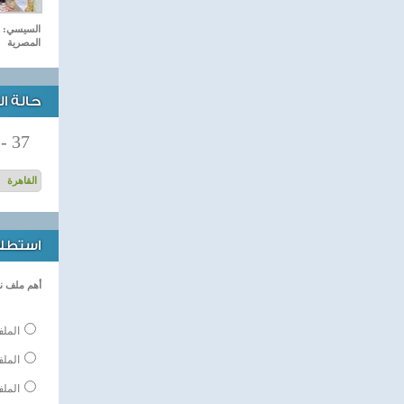
السيسي: م
المصرية
حالة ا
-
37
استطلاع
أهم ملف ن
الملف
المل
الملف