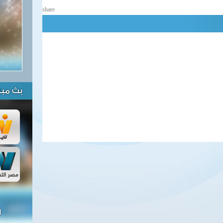
share
بث مبا
ل