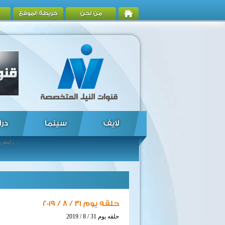
من نحن
خريطة الموقع
لايف
سينما
درا
رئيس الوزراء يٌوجه ببدء برنامج لاستبدال وإحلال "التوك توك" بسيارات آمنة ومُرخصة ... باسم مرسي يخضع للفحص الطبي في الإنتاج الحربي ... رنيم الوليلى ونادين شاهين تتأهلان لربع نهائي بطولة الصين المفتوحة للاسكواش ... وزير النقل يبحث مع الهيئة العربية للتصنيع تدعيم التعاون المشترك في مجال السكك الحديدية ... وزيرة التخطيط تعتمد ٢٥٠ مليون جنيه لإطلاق المرحلة الأولى من المنظومة الجديدة للإدارة المتكاملة للمخلفات ... رئيس الوزراء يستقبل سفير اليونان بالقاهرة بمناسبة انتهاء فترة عمله فى مصر ... اتفاقيتان للبحث عن البترول والغاز في الصحراء الغربية ... مصر وإيطاليا توقعان اتفاقية مشروع إدارة المخلفات الصلبة بمحافظة المنيا بقيمة 70.5 مليون جنيه فى اطار مبادلة الديون ... "سعفان" يبحث مع "العمل الدولية" المشروعات الفنية المشتركة ... رئيس الوزراء يلتقى وزيرى الاقتصاد والتجارة وتكنولوجيا المعلومات اللبنانيين ...
حلقه يوم 31 / 8 / 2019
حلقه يوم 31 / 8 / 2019