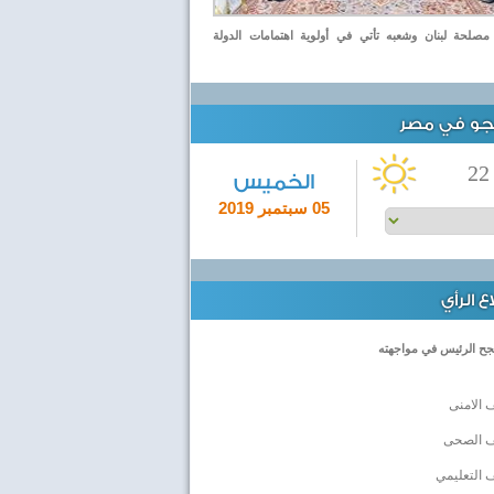
صلحة لبنان وشعبه تأتي في أولوية اهتمامات الدولة
لجو في مصر
22
الخميس
05 سبتمبر 2019
 الرأي
جح الرئيس في مواجهته
 الامنى
ف الصحى
 التعليمي