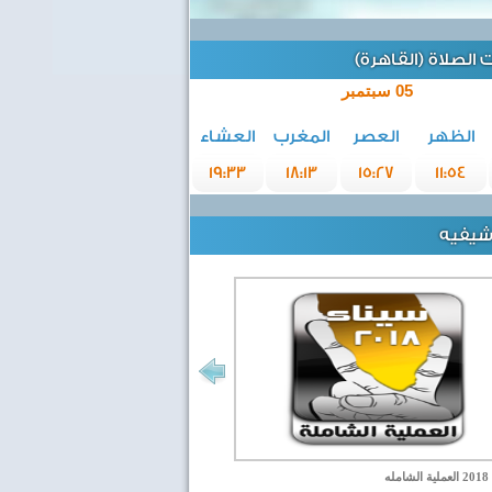
الصلاة (القاهرة)
05 سبتمبر
الظهر
العصر
المغرب
العشاء
19:33
18:13
15:27
11:54
رشيفيه
مله