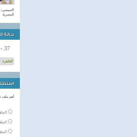
السيسي: م
المصرية
حالة ا
-
37
استطلاع
أهم ملف ن
الملف
المل
الملف