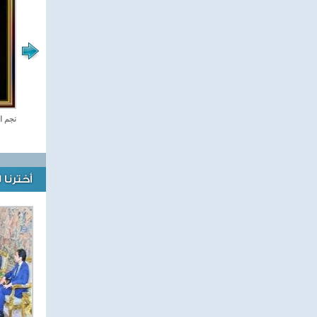
رياضة Online
نجم ا
أخترنا 