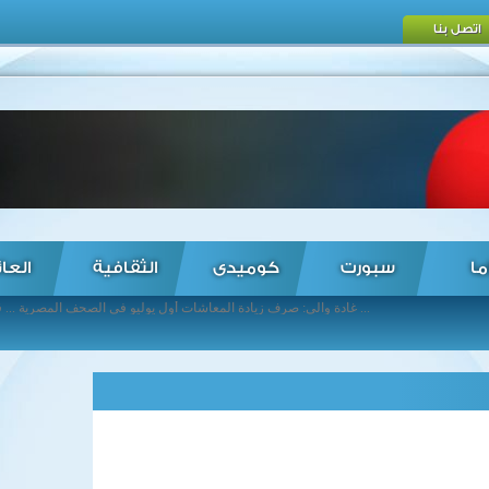
اتصل بنا
ما
سبورت
كوميدى
الثقافية
العا
غادة والي: صرف زيادة المعاشات أول يوليو في الصحف المصرية ... قوات حفتر تسيطر على حي وسط بنغازي في الصحف العربية ... الصحف الأمريكية: ترامب يتهم أوباما بالتراخي تجاه مزاعم تدخل روسيا في الانتخابات الأمريكية ! ... صحافة مصرية: الرئيس يصدق على اتفاقية تعيين الحدود البحرية بين مصر والسعودية ... علاوي: الدوحة تبنت مشروع تقسيم العراق في الصحف العربية ... خطط لإلغاء تدريس نظرية “التطور” لداروين فى المدارس التركية في الصحف التركية ... الصحف البريطانية: إسرائيل تقصف موقعا تابعا للجيش السوري في هضبة الجولان ! ... صدقي صبحي: القوات المسلحة تساهم في بناء مسيرة الدولة الحضارية ... أبو الغيط يدين محاولة استهداف الحرم المكي ... صحافة عربية: السعودية تحبط مخططًا إرهابيًا يستهدف الحرم المكي ...