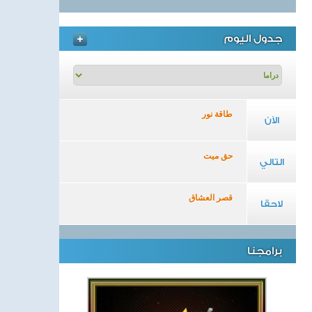
جدول اليوم
طاقة نور
الآن
حق ميت
التالي
قصر العشاق
لاحقا
برامجنا