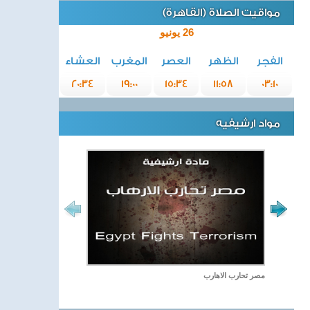
مواقيت الصلاة (القاهرة)
26 يونيو
الفجر
الظهر
العصر
المغرب
العشاء
20:34
19:00
15:34
11:58
03:10
مواد ارشيفيه
مصر تحارب الاهارب