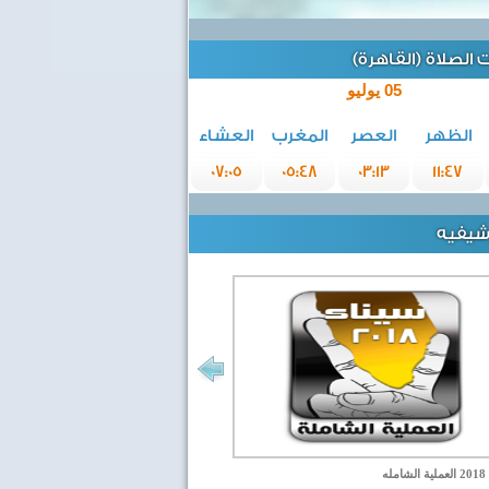
الصلاة (القاهرة)
05 يوليو
الظهر
العصر
المغرب
العشاء
07:05
05:48
03:13
11:47
رشيفيه
مله