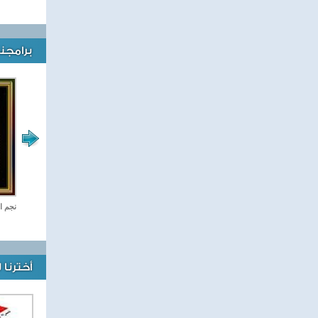
برامجنا
رياضة Online
نجم ا
أخترنا 