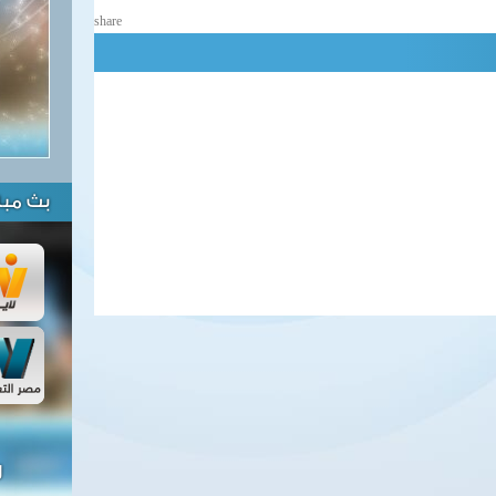
share
بث مبا
ل