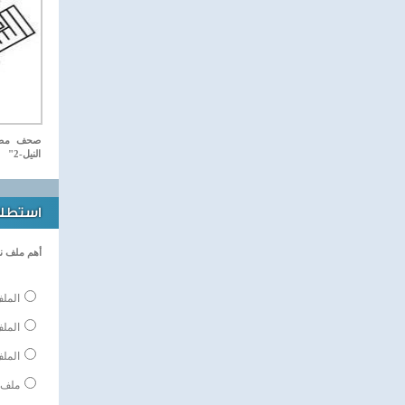
صحف مصري
النيل-2"
استطلاع
أهم ملف ن
الملف
المل
الملف
ملف 