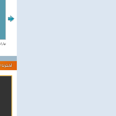
لايف كلينك
نهارك
أخترنا 