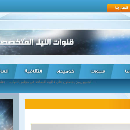
اتصل بنا
ما
سبورت
كوميدى
الثقافية
العا
الجمهوريون يحصلون على غالبية المقاعد في مجلس النواب ... عناصر حوثية تقتحم مقر وكالة أنباء يمنية تابعة لحليفهم صالح ... وزيرة الدفاع الألمانية: تطورات الانتخابات الأمريكية صدمة كبيرة ... مقتل 3 مدنيين باكستانيين جراء تعرضهم لإطلاق نار من قبل قوات حرس الحدود الهندية ... دونالد ترامب يفوز بانتخابات الرئاسة الأمريكية ... ترامب يصل إلى مقر حملته الانتخابية في نيويورك ... وزير خارجية إيران يصل إلى رومانيا في مستهل جولة لدول شرق أوروبا ... النمسا تنتقد مواقف تركيا تجاه الأكراد واللاجئين ... الرئيس السيسى يهنىء الرئيس الأمريكي المنتخب دونالد ترامب ... ترامب يتعهد في خطاب النصر بأن يكون رئيسا لجميع الأمريكيين ...