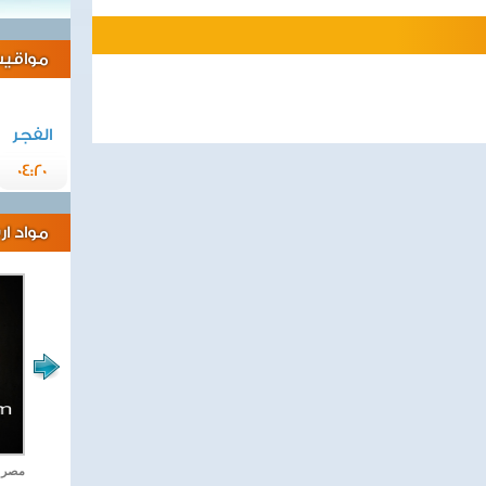
مواقيت 
الفجر
04:20
مواد ا
اغاني وطنية
مصر ت