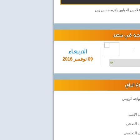
اميين الدوليين يكرم حسين زين
لجو في مصر
-
الاربعاء
09 نوفمبر 2016
 الرأي
واجه الرئيس
 الامنى
ف الصحى
 التعليمى