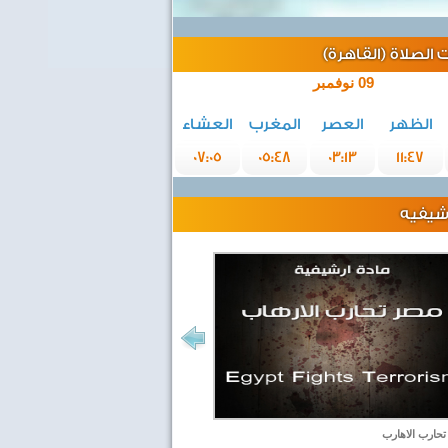
الصلاة (القاهرة)
09 نوفمبر
الظهر
العصر
المغرب
العشاء
07:05
05:48
03:13
11:47
رشيفيه
حارب الاهارب