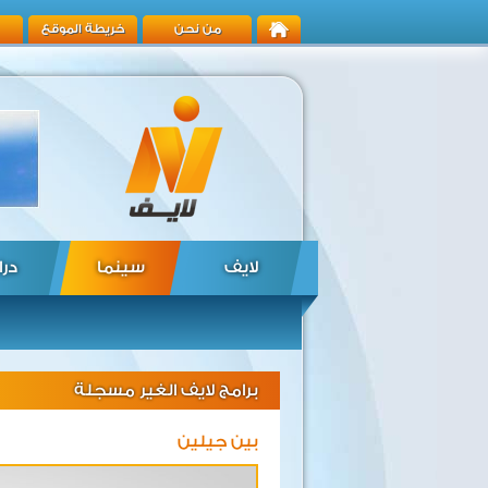
من نحن
خريطة الموقع
لايف
سينما
درا
برامج لايف الغير مسجلة
بين جيلين