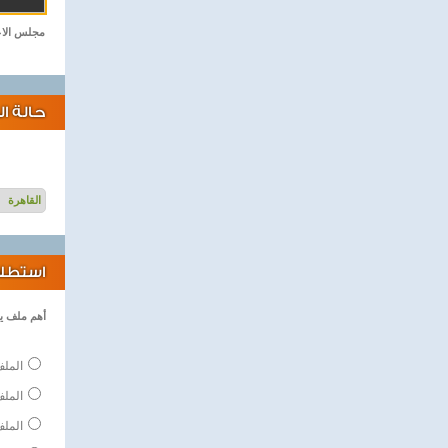
مجلس الاعل
حالة ا
استطلاع
أهم ملف ي
الملف
المل
الملف