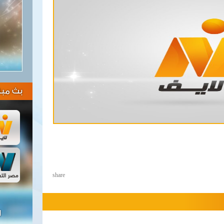
بث مبا
share
ل