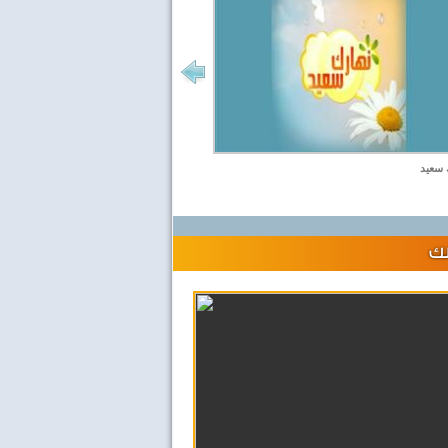
 سعيد
لك