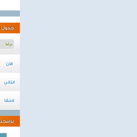
جدول ا
الآن
التالي
لاحقا
برامجنا