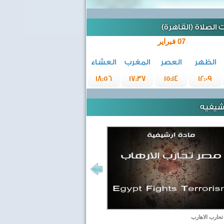
الصلاة (القاهرة)
07 فبراير
الظهر
العصر
المغرب
العشاء
18:56
17:37
15:14
12:09
رشيفيه
حارب الاهارب