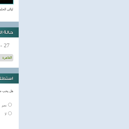
ليالى الحلم
حالة ا
-
27
استطلاع
هل يحب طف
نعم
لا