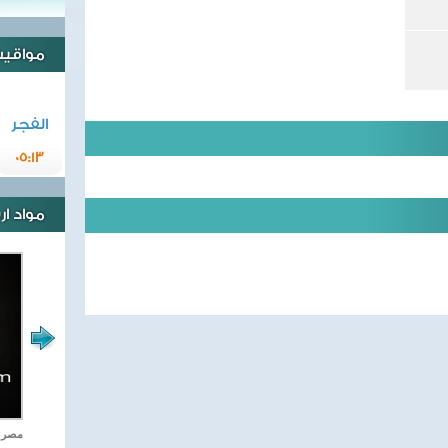
مواقيت 
الفجر
05:13
مواد ا
اغاني وطنية
مصر ت