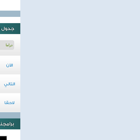
جدول ا
الآن
التالي
لاحقا
برامجنا