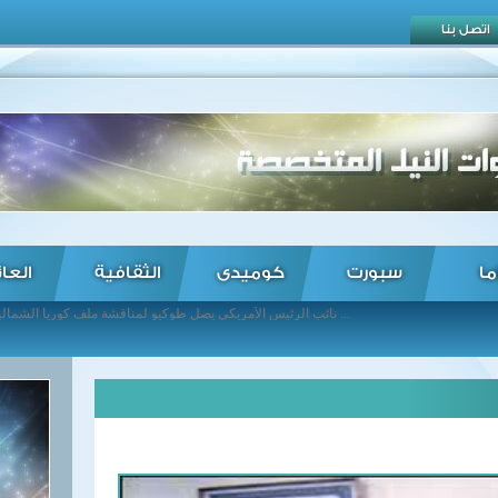
اتصل بنا
ما
سبورت
كوميدى
الثقافية
العا
نائب الرئيس الأمريكي يصل طوكيو لمناقشة ملف كوريا الشمالية ... أوغندا تجري تحقيقًا بشأن وضع اللاجئين على أراضيها ... محكمة بريطانية ترفض إسقاط مذكرة اعتقال مؤسس "ويكيليكس" ... كوريا الشمالية تحذر سول وواشنطن من استئناف التدريبات العسكرية المشتركة ... "الروسية للانتخابات" تقبل ترشح بوتين لانتخابات الرئاسة القادمة ... رئيس المالديف: فرض حالة الطوارئ للتحقيق في "المؤامرة" ... الرئيس الأفغاني يقيل 7 من كبار ضباط الجيش على خلفية هجوم استهدف قاعدة عسكرية ... ارتفاع قتلى الغارات على الغوطة إلى 55 شخصا ... رئيس مجلس الوزراء يلتقى وزير الاتصالات ... هاينكس يهدد رقم جوارديولا القياسي مع بايرن ميونخ ...