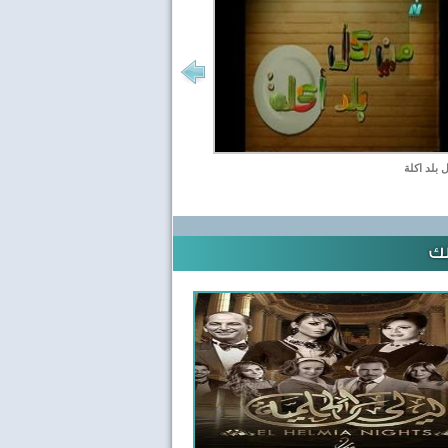
 بلد اكلة
لك