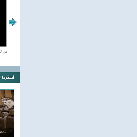
ازاى ناكل صح
من كل
أخترنا 