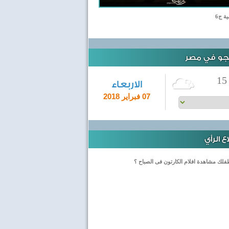
ية ج6
لجو في مصر
15
الاربعاء
07 فبراير 2018
 الرأي
لك مشاهدة افلام الكارتون فى الصباح ؟