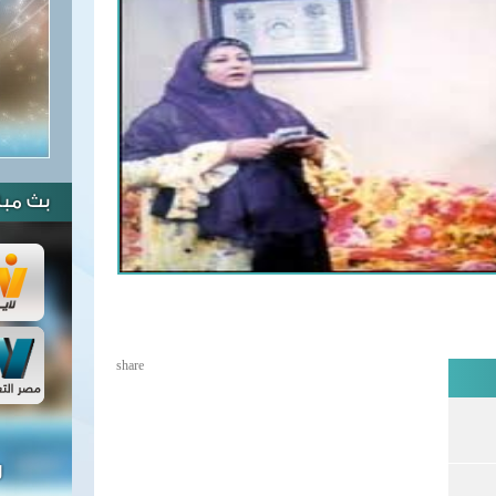
بث مبا
share
ل