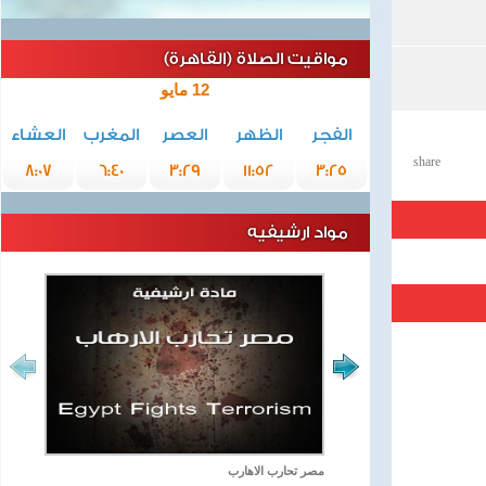
مواقيت الصلاة (القاهرة)
12 مايو
الفجر
الظهر
العصر
المغرب
العشاء
share
8:07
6:40
3:29
11:52
3:25
مواد ارشيفيه
مصر تحارب الاهارب