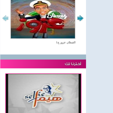
القبطان عزوز ج1
أخترنا لك