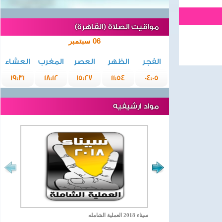
مواقيت الصلاة (القاهرة)
06 سبتمبر
الفجر
الظهر
العصر
المغرب
العشاء
19:31
18:12
15:27
11:54
04:05
مواد ارشيفيه
سيناء 2018 العملية الشامله