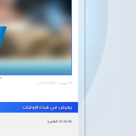
بر
18 نوفمبر, 2012 14:19 م
يعرض في هذه الاوقات
19:30:00 القاهرة