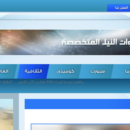
اتصل بنا
ما
سبورت
كوميدى
الثقافية
العا
مناقصة سورية لشراء 6360 طنا من الأرز الأبيض ... "الطاقة الذرية": لا انفراجة في محادثات إيران مع الوكالة ... الرئيس الصيني يزور باكستان لإطلاق مشاريع بقيمة 46 مليار دولار ... خارجية إيطاليا: مواقف مفرطة من تركيا إزاء قضية الأرمن ... قبائل تعز تعلن الحرب على الحوثيين ... مصادر: وفد هندي يزور إيران لمناقشة اتفاقات النفط ... قيادة عمليات بغداد تطهر ثلاث مناطق بالأنبار من داعش ... إغلاق صناديق الاقتراع للانتخابات الرئاسية والتشريعية بالسودان ... «الكتائب اللبنانية» يشيد بقرار مجلس الأمن بشأن اليمن: ... «المومني»: أمن دول الخليج العربي جزء لا يتجزأ من أمن الأردن ...