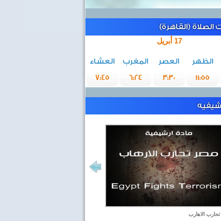
الصلاة (القاهرة)
17 أبريل
الظهر
العصر
المغرب
العشاء
7:45
6:24
3:30
11:55
رشيفيه
حارب الاهارب