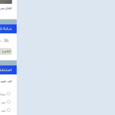
افتتاح معر
حالة ا
-
36
استطلاع
كيف تقييم ا
ممتاز
جيد ج
جيد