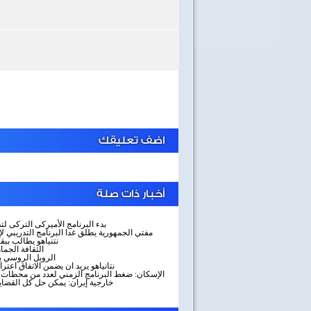
اضف تعليقك
أخبار ذات صلة
بدء البرنامج الأميركى التركى ل
مفتي الجمهورية يطلق غدا البرنامج التدريبي لإ
نتنياهو يطالب ببق
الثقافة الجما
الروبل الروسي يتر
نتانياهو يريد ان يضمن الاتفاق اعت
الإسكان: ضغط البرنامج الزمني لعدد من محطات المي
خارجية إيران: يمكن حل كل القضاي
40 سنة على نصر أكتوبر