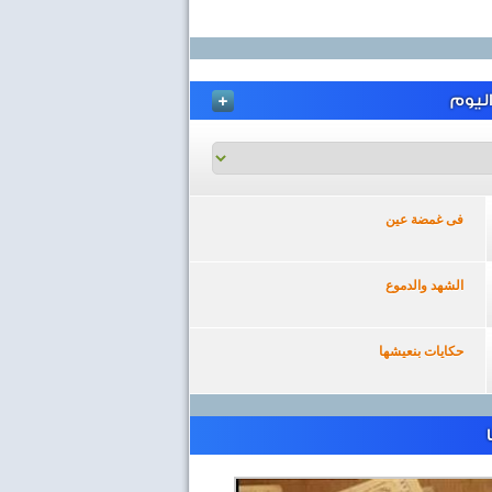
ليوم
فى غمضة عين
الشهد والدموع
حكايات بنعيشها