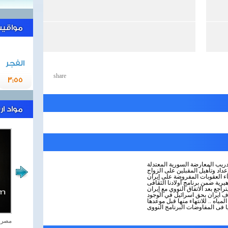
مواقيت 
الفجر
share
3:55
مواد ا
تدريب المعارضة السورية المعتدلة
عداد وتأهيل المقبلين على الزواج
اء العقوبات المفروضة على إيران
هيرية ضمن برنامج أولادنا الثقافى
اجع بعد الاتفاق النووي مع إيران
راف ايران بحق اسرائيل في الوجود
اه .. للانتهاء منها قبل موعدها
ا فى المفاوضات البرنامج النووى
اغاني وطنية
مصر ت