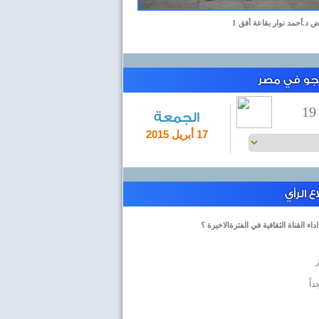
ض د.أحمد نوار بقاعة أفق 1
لجو في مصر
19
الجمعة
17 أبريل 2015
 الرأي
داء القناة الثقافية في الفترةالاخيرة ؟
داً