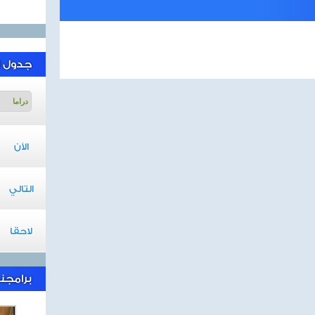
جدول ا
الآن
التالي
لاحقا
برامجنا