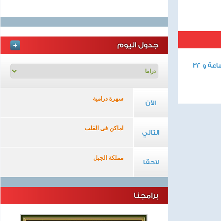
جدول اليوم
الفيلم العربى الكف من بطولة مديحة يسرى وفريد شوقى الفيلم ملون ومدته ساعة و 32
سهرة درامية
الآن
اماكن فى القلب
التالي
مملكة الجبل
لاحقا
برامجنا