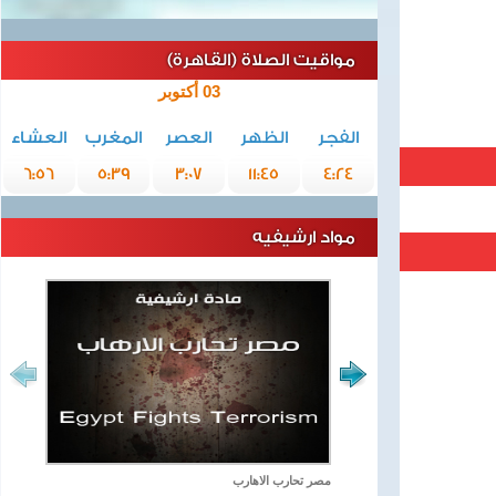
مواقيت الصلاة (القاهرة)
03 أكتوبر
الفجر
الظهر
العصر
المغرب
العشاء
6:56
5:39
3:07
11:45
4:24
مواد ارشيفيه
مصر تحارب الاهارب