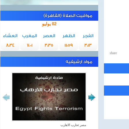
مواقيت الصلاة (القاهرة)
02 يوليو
الفجر
الظهر
العصر
المغرب
العشاء
8:34
7:01
3:35
11:59
3:13
share
مواد ارشيفيه
مصر تحارب الاهارب