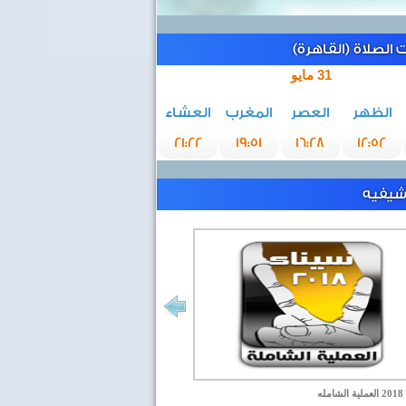
الصلاة (القاهرة)
31 مايو
الظهر
العصر
المغرب
العشاء
21:22
19:51
16:28
12:52
رشيفيه
مله