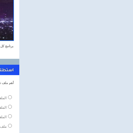
برنامج كل 
استطلاع
أهم ملف ن
الملف
المل
الملف
ملف 