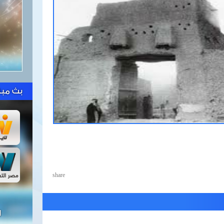
بث مبا
share
ل