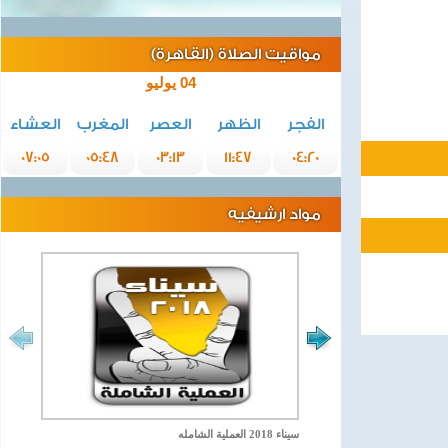
مواقيت الصلاة (القاهرة)
04 يوليو
الفجر
الظهر
العصر
المغرب
العشاء
07:05
05:48
03:13
11:47
04:20
مواد ارشيفيه
سيناء 2018 العملية الشامله