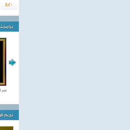
4:20
برامجنا
ستديو مصر
نجم ا
نجم ال