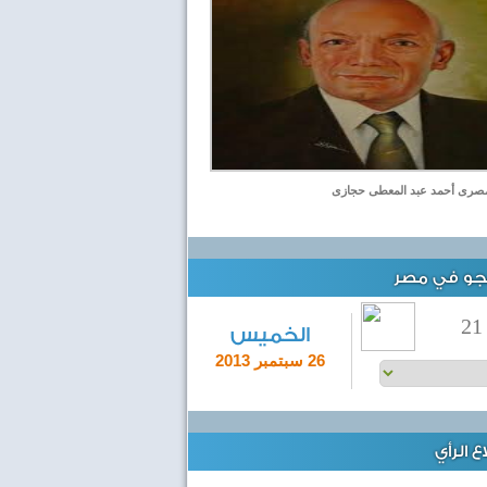
مصرى أحمد عبد المعطى حجازى
لجو في مصر
21
الخميس
26 سبتمبر 2013
 الرأي