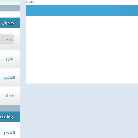
share
جدول ا
الآن
التالي
لاحقا
مواقيت 
الفجر