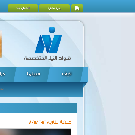
من نحن
اتصل بنا
لايف
سينما
درا
مقتل طالب برصاص الشرطة خلال احتجاجات ضد الحكومة السودانية ... تقديم موعد مباراة غانا ومصر في تصفيات كأس العالم ... الرئيس الايراني يصف محرقة النازي بانها جريمة بحق اليهود ... الوايت نايتس تتوعد بالقصاص لمقتل "عمرو حسين " ... أمير الكويت يتلقى رسالة من الرئيس عدلى منصور ...
عدد قتلى زلزال باكستان يرتفع الي 208 على الاقل ... الرئيس اللبنانى يطالب بإيواء النازحين السوريين داخل بل
حلقة بتاريخ 8/11/2012