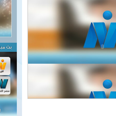
بث مبا
ل