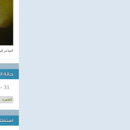
الشاعر ال
حالة ا
-
31
استطلاع