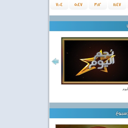
7:04
5:47
3:12
11:47
ليوم
إسبوع