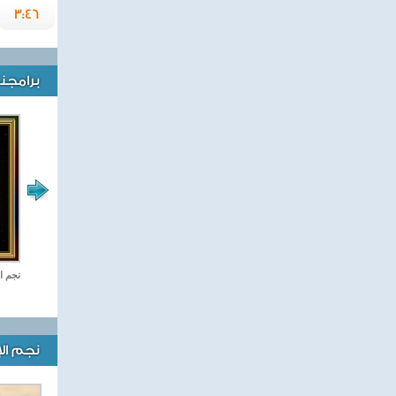
3:46
برامجنا
ستديو مصر هنغنى سيما
نجم ا
نجم ال