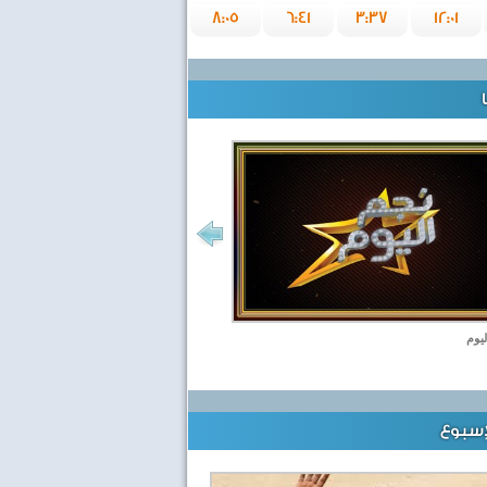
8:05
6:41
3:37
12:01
ليوم
إسبوع