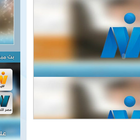
بث مبا
عل