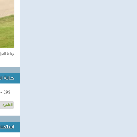
وداعآ الغز
حالة ا
-
36
استطلاع