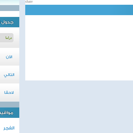
share
جدول ا
الآن
التالي
لاحقا
مواقيت 
الفجر