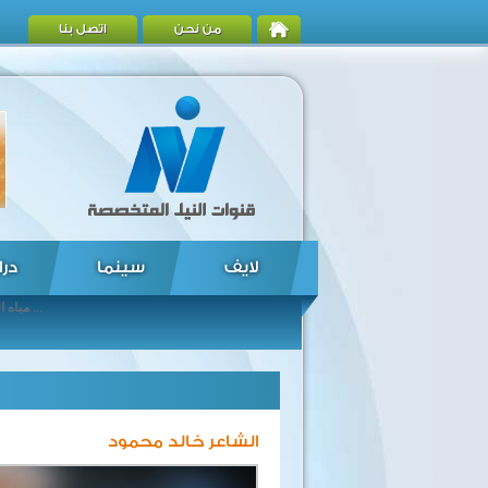
من نحن
اتصل بنا
لايف
سينما
درا
مياه الفيضانات تشرد المئات في منتصف الولايات المتحدة وتودى بحياة 5 قتلى على الأقل ... ناشطون سوريون: قوات النظام تدمر الجامع الكبير في القابون ... وزير لبناني: 500 سائح تركي غادروا البلاد عقب اختطاف الطيارين التركيين ... اندلاع حريق بمجمع للبتروكيماويات بالجزائر ... الشبكة السورية توثق مقتل 80 شخصا أمس بسبب أعمال العنف ... الولايات المتحدة تعلن إعادة فتح 18 سفارة بعد إغلاقها باستثناء اليمن ... بان كى مون يعرب عن قلقه العميق إزاء الجمود السياسى فى مصر ... البرتغالى جوزيه مديرا فنيا للاهلى خلفا لمحمد يوسف ... مقتل أربعة أشخاص في حوادث اطلاق نار في باكستان ... دراسة علمية: الإبل قد تكون مصدر فيروس "ميرز" القاتل في السعودية ...
الشاعر خالد محمود