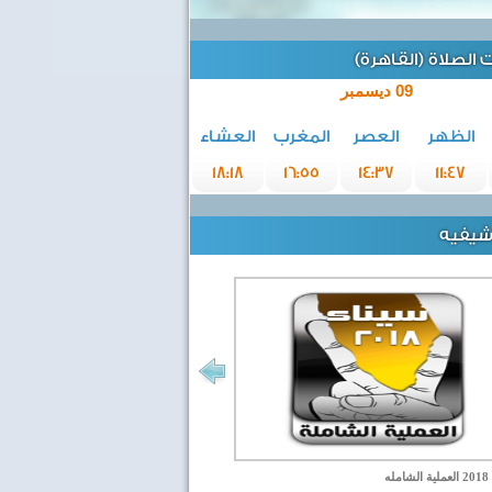
الصلاة (القاهرة)
09 ديسمبر
الظهر
العصر
المغرب
العشاء
18:18
16:55
14:37
11:47
رشيفيه
مله