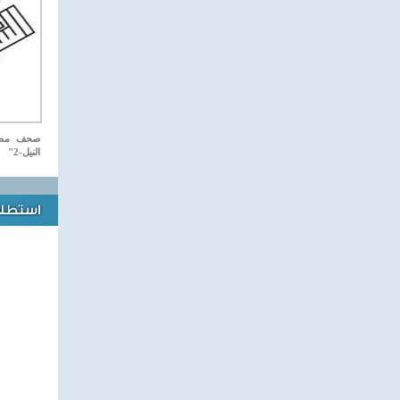
صحف مصري
النيل-2"
استطلاع