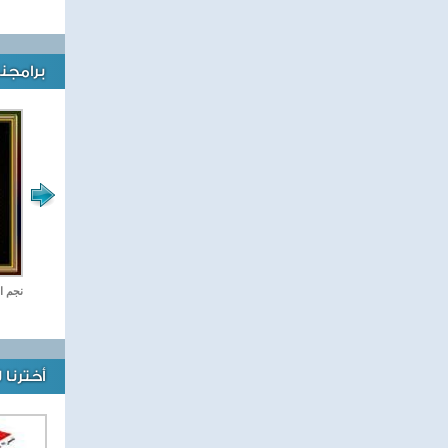
برامجنا
رياضة Online
نجم ا
أخترنا 