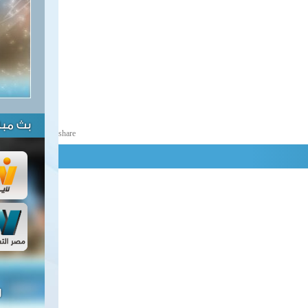
بث مبا
share
ل