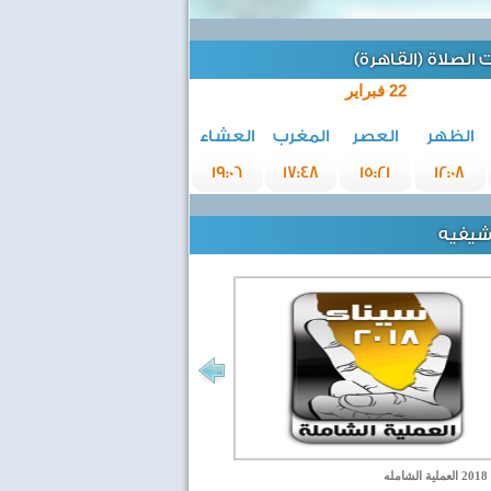
الصلاة (القاهرة)
22 فبراير
الظهر
العصر
المغرب
العشاء
19:06
17:48
15:21
12:08
رشيفيه
مله