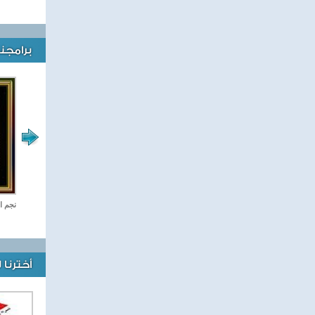
برامجنا
رياضة Online
نجم ا
أخترنا 