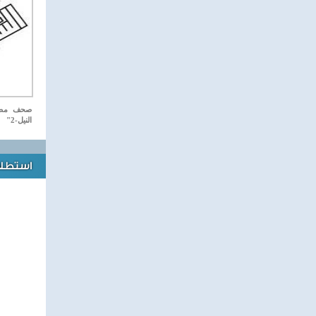
صحف مصري
النيل-2"
استطلاع