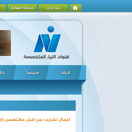
من نحن
خريطة الموقع
لايف
سينما
درا
اعمال تخريب من قبل معتصمى راب