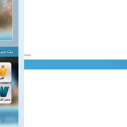
بث مبا
share
ل