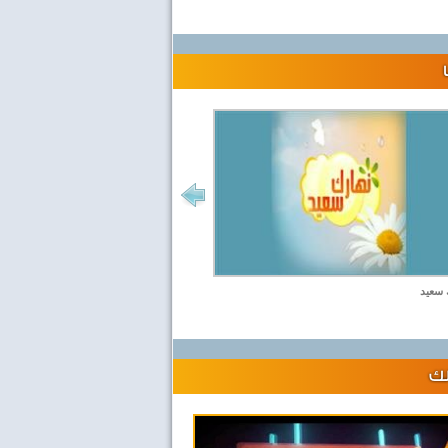
 سعيد
لك