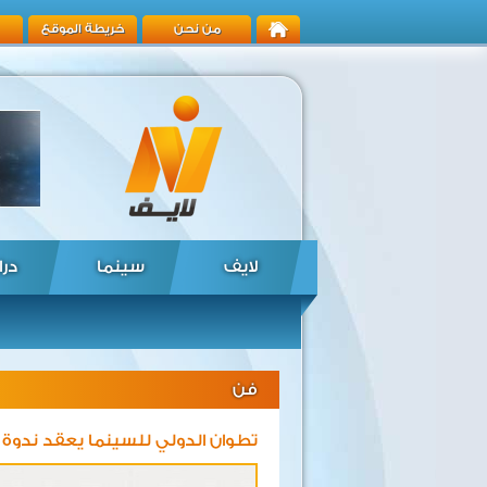
من نحن
خريطة الموقع
لايف
سينما
درا
فن
تطوان الدولي للسينما يعقد ندوة