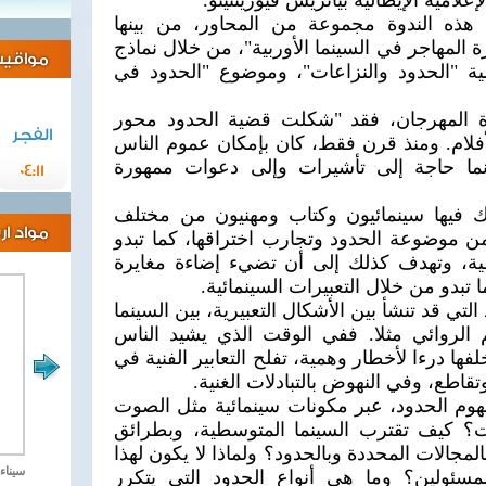
علامية الإيطالية بياتريس فيورينتينو.
ذه الندوة مجموعة من المحاور، من بينها
 المهاجر في السينما الأوربية"، من خلال نماذج
مواقيت 
ية "الحدود والنزاعات"، وموضوع "الحدود في
رة المهرجان، فقد "شكلت قضية الحدود محور
الفجر
لأفلام. ومنذ قرن فقط، كان بإمكان عموم الناس
ونما حاجة إلى تأشيرات وإلى دعوات ممهورة
04:11
ك فيها سينمائيون وكتاب ومهنيون من مختلف
مواد ا
ن موضوعة الحدود وتجارب اختراقها، كما تبدو
ية، وتهدف كذلك إلى أن تضيء إضاءة مغايرة
تبدو من خلال التعبيرات السينمائية.
لتي قد تنشأ بين الأشكال التعبيرية، بين السينما
لم الروائي مثلا. ففي الوقت الذي يشيد الناس
فها درءا لأخطار وهمية، تفلح التعابير الفنية في
تقاطع، وفي النهوض بالتبادلات الغنية.
هوم الحدود، عبر مكونات سينمائية مثل الصوت
؟ كيف تقترب السينما المتوسطية، وبطرائق
مجالات المحددة وبالحدود؟ ولماذا لا يكون لهذا
مصر تحارب الاهارب
سيناء 2018 العملية الشا
لمسئولين؟ وما هى أنواع الحدود التي يتكرر