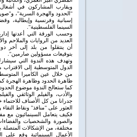
المصري أمير العمري، والكاتبة والإ
ويقارب المشاركون في أشغال ه
"الحدود والهجرة السرية"، و"صورة
إسبانية وفرنسية وإيطالية، وقض
السينما الفلسطينية".
وحسب الورقة التي أعدتها إدا
العديد من الروايات والملاحم وا
أن ينتقلوا من بلد إلى آخر د
بتوقيعات مسؤولين صارمين".
وتهدف هذه الندوة التي سيشار
الدول المتوسطية إلى الاقتراب م
من خلال عين الكاميرا المتوسط
ظاهرة الحدود وظاهرة الهجرة كما 
كما ستعالج الندوة موضوع الحدود ا
والأدب، والفيلم الوثائقي والفي
جدرانا من كل الأصناف للاحتماء خل
العثور على "منافذ" ونقاط التقاء و
فكيف يتعامل السينمائيون مع مف
والصورة والشخصيات والفضاءات
مختلفة، من الإشكالات المتصلة بال
40 سنة على نصر أكتوبر
اغاني وطنية
الأعمال السينمائية وقع على ا