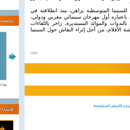
للسينما المتوسطية يراهن، منذ انطلاقته في
 باعتباره أول مهرجان سينمائي مغربي ودولي،
برامجنا
لندوات والموائد المستديرة، زاخر باللقاءات
شة الأفلام، من أجل إثراء النقاش حول السينما
share
لايف كلينك
نهارك
بحر الأبيض المتوسط
أخترنا 