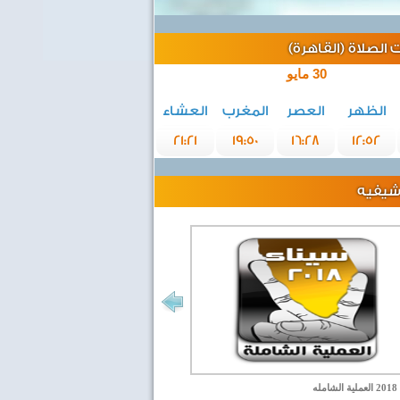
الصلاة (القاهرة)
30 مايو
الظهر
العصر
المغرب
العشاء
21:21
19:50
16:28
12:52
رشيفيه
مله