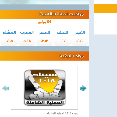
مواقيت الصلاة (القاهرة)
04 يوليو
الفجر
الظهر
العصر
المغرب
العشاء
07:05
05:48
03:13
11:47
04:20
مواد ارشيفيه
سيناء 2018 العملية الشامله