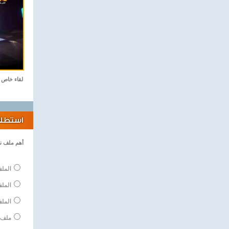
لقاء خاص
استطلاع
أهم ملف ن
الملف
المل
الملف
ملف 