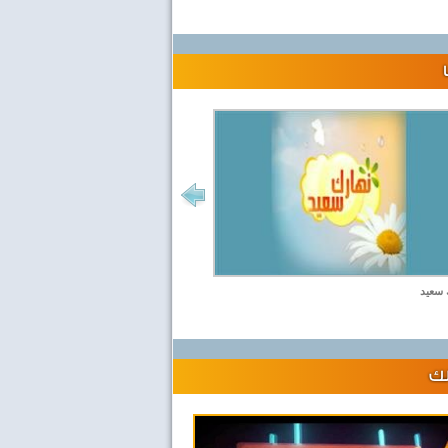
 سعيد
لك