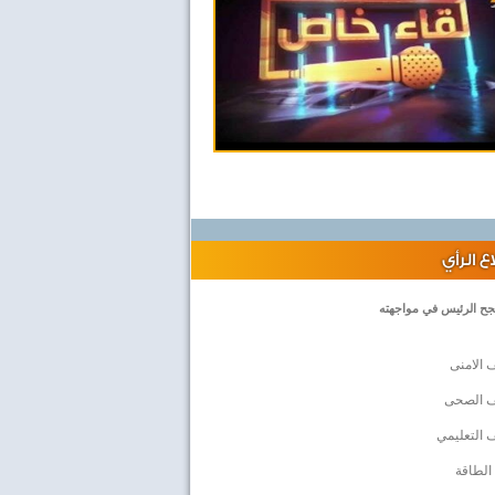
 الرأي
جح الرئيس في مواجهته
 الامنى
ف الصحى
 التعليمي
الطاقة