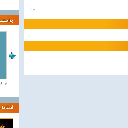
share
برامجنا
لايف كلينك
نهارك
أخترنا 