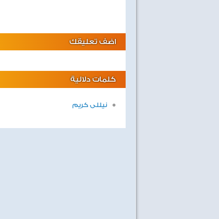
اضف تعليقك
كلمات دلالية
نيللى كريم
صفحة جديدة
ليالى لايف