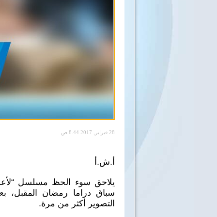
28 فبراير, 2017 8:44 ص
أ.ش.أ
يلاحق سوء الحظ مسلسل “لأعلى
سباق دراما رمضان المقبل، بع
التصوير أكثر من مرة.