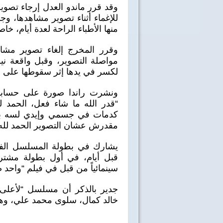
وقد قرر ماندو العدل إرجاء تصو
للإغماء أثناء تصوير مشاهدها، و
منها الأطباء الراحة لعدة أيام، خاص
وقرر المخرج إلغاء تصوير مشاه
مواصلة التصوير، وقبل واقعة ني
لكسر في يدها إثر سقوطها على ال
ونشرت راندا صورة على حسابها
“قدر الله ما شاء فعل، الحمد
كدمات في جسمي وإيدي لسه بيقو
مقدرش عشان التصوير الحمد لله 
يشارك في بطولة المسلسل الفنا
قبل أيام، في أول بطولة مشتركة 
سينمائياً من قبل في فيلم “واحد 
جدير بالذكر أن مسلسل “لأعلى
خالد كمال، سلوى محمد علي، وه
40 سنة على نصر أكتوبر
اغاني وطنية