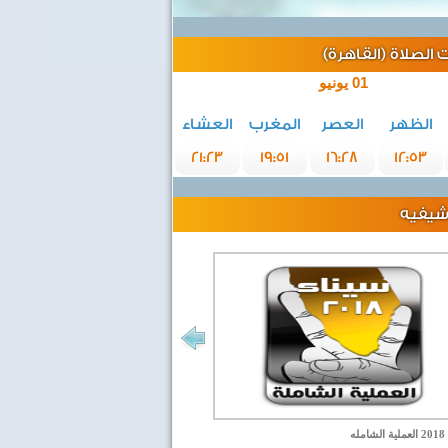
الصلاة (القاهرة)
01 يونيو
الظهر
العصر
المغرب
العشاء
21:23
19:51
16:28
12:53
رشيفيه
مله