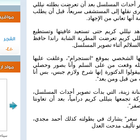
ير أحداث المسلسل بعد أن تعرضت بطلته نيللي
جرى نقلها إلى المستشفى سريعاً، قبل أن يطلب
مواقيت 
ة أنها تعاني من الإجهاد.
د نيللي كريم حتى تستعيد عافيتها وتستطيع
للي كريم تعرضت المطربة الشابة راندا حافظ
الفجر
سلالم أثناء تصوير المسلسل.
04:10
 الشخصي بموقع “انستجرام”، وعلقت عليها
 لله وقعت من على السلم وأنا بصور وحصلي
مواد ا
لوا الدكتورة إنها شرخ ولازم جبس، بس أنا
من قبل ومن بعد”.
نة زينة، التي بدأت تصوير أحداث المسلسل،
تجمعها بنيللى كريم درامياً، بعد أن تعاونتا
صفر”.
 سعر” يشارك في بطولته كذلك أحمد مجدي،
و تأليف مدحت العدل
مصر تحارب الاهارب
سيناء 2018 العملية الشا