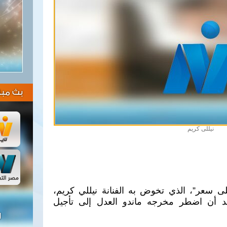
بث مبا
نيللى كريم
 سعر”، الذي تخوض به الفنانة نيللي كريم،
د أن اضطر مخرجه ماندو العدل إلى تأجيل
ل