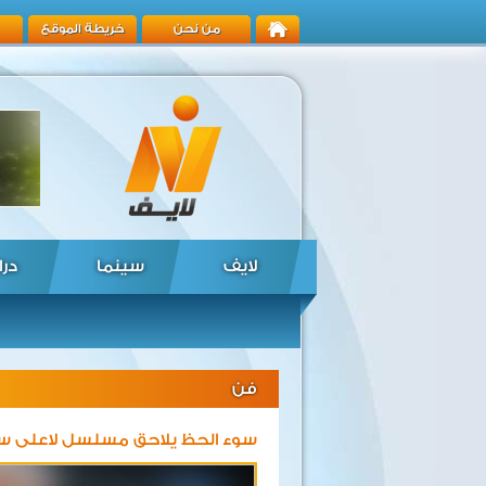
من نحن
خريطة الموقع
لايف
سينما
درا
فن
سوء الحظ يلاحق مسلسل لاعلى س