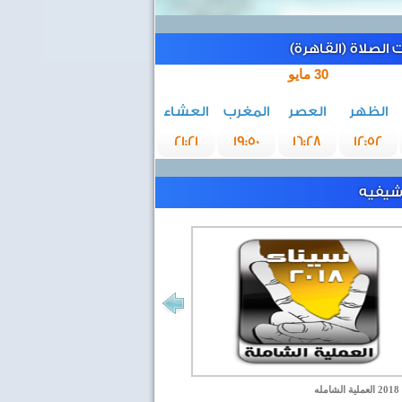
الصلاة (القاهرة)
30 مايو
الظهر
العصر
المغرب
العشاء
21:21
19:50
16:28
12:52
رشيفيه
مله