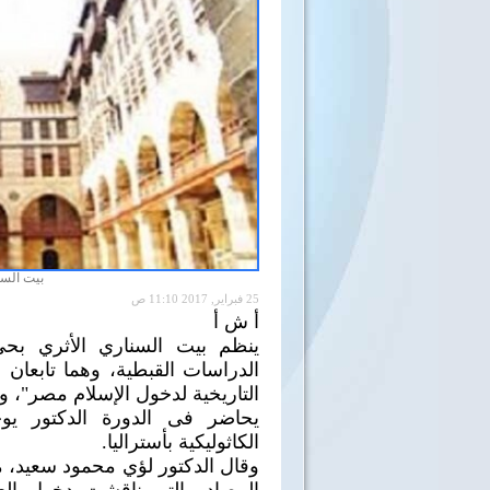
بيت السن
25 فبراير, 2017 11:10 ص
أ ش أ
ينظم بيت السناري الأثري بحي
الدراسات القبطية، وهما تابعان 
التاريخية لدخول الإسلام مصر"، وذلك يومي الأح
يحاضر فى الدورة الدكتور يوح
الكاثوليكية بأستراليا.
وقال الدكتور لؤي محمود سعيد، م