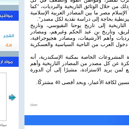
لعرب لمصر، ومواطن القوة والضعف في كل
 من خلال الوثائق التاريخية والبرديات، "كما
الإسلام مصر ما بين المصادر العربية الإسلامية
مواقيت 
بيزنطية بحاجة إلى دراسة نقدية لكل مصدر".
تاريخية إلى تاريخ يوحنا النقيوسي، وتاريخ
طريق، وتاريخ بن عبد الحكم وغيرهم، ومصادر
الفجر
رديات وأهم الأرشيفات، ومصادر هجيوجرافية،
دخول العرب من الناحية السياسية والعسكرية
04:11
 المشروعات الخاصة بمكتبة الإسكندرية، أنه
مواد ا
كرة عن كل مصدر من المصادر التاريخية وأهم
 لمن يريد الاستزادة، مشيرًا إلى أن الدورة
افة الأعمار، وبحد أقصى 40 مشتركًا.
share
مصر تحارب الاهارب
سيناء 2018 العملية الشا