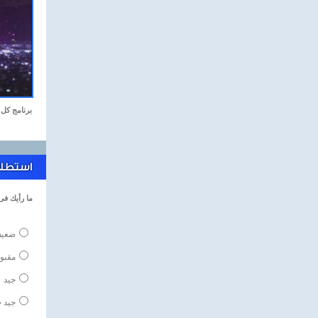
برنامج كل 
استطلاع
ما رأيك فى
ضعي
مقبو
جيد
جيد ج