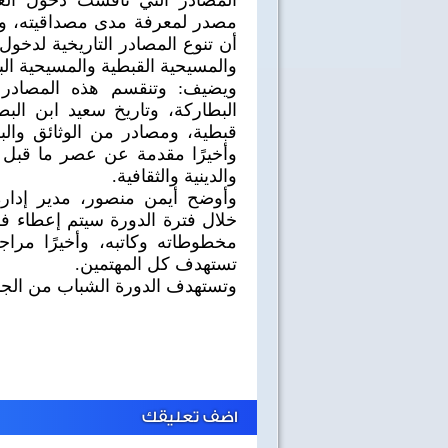
المصادر التي ناقشت دخول ا
مصدر لمعرفة مدى مصداقيته، وذلك
أن تنوع المصادر التاريخية لدخول 
والمسيحية القبطية والمسيحية ال
ويضيف: وتنقسم هذه المصادر ال
البطاركة، وتاريخ سعيد ابن الب
قبطية، ومصادر من الوثائق والب
وأخيرًا مقدمة عن عصر ما قبل 
والدينية والثقافية.
وأوضح أيمن منصور، مدير إدارة
خلال فترة الدورة سيتم إعطاء ف
مخطوطاته وكاتبه، وأخيرًا مراجع
تستهدف كل المهتمين.
وتستهدف الدورة الشباب من الجنسين لك
اضف تعليقك
40 سنة على نصر أكتوبر
اغاني وطنية