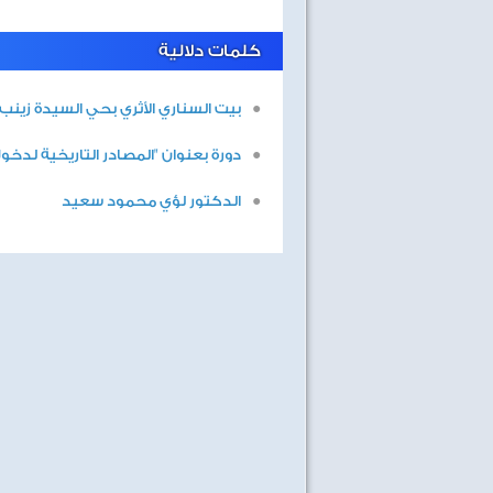
كلمات دلالية
بيت السناري الأثري بحي السيدة زينب
دورة بعنوان "المصادر التاريخية لدخو
الدكتور لؤي محمود سعيد
ابحار
البحث عن انسان