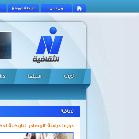
من نحن
خريطة الموقع
لايف
سينما
درا
ثقافة
دورة لدراسة "المصادر التاريخية لد