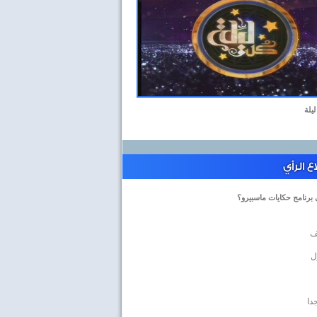
ليلة
 الرأي
 برنامج حكايات ماسبيرو؟
ف
ل
دا